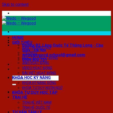
Skip to content
HOME
GIỚI THIỆU
Đường B2, Làng Quốc Tế Thăng Long - Cầu
BẢN TIN ĐÀO TẠO
Giấy - Hà Nội
THƯ NGỎ
wedowegood.school@gmail.com
MỤC TIÊU HOẠT ĐỘNG
0904 852 731
ẢNH HOẠT ĐỘNG
VIDEO HOẠT ĐỘNG
BÀI VIẾT HOẠT ĐỘNG
KHÓA HỌC KỸ NĂNG
KHÓA KỸ NĂNG SỐNG
KHÓA TƯ DUY NGÔN NGỮ
KHÓA TƯ DUY HỌC TẬP
TRẠI HÈ
TRẠI HÈ VIỆT NAM
TRẠI HÈ QUỐC TẾ
TƯ VẤN TÂM LÝ