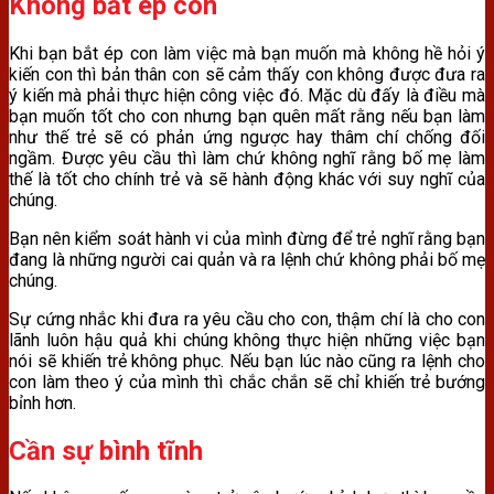
Không bắt ép con
Khi bạn bắt ép con làm việc mà bạn muốn mà không hề hỏi ý
kiến con thì bản thân con sẽ cảm thấy con không được đưa ra
ý kiến mà phải thực hiện công việc đó. Mặc dù đấy là điều mà
bạn muốn tốt cho con nhưng bạn quên mất rằng nếu bạn làm
như thế trẻ sẽ có phản ứng ngược hay thâm chí chống đối
ngầm. Được yêu cầu thì làm chứ không nghĩ rằng bố mẹ làm
thế là tốt cho chính trẻ và sẽ hành động khác với suy nghĩ của
chúng.
Bạn nên kiểm soát hành vi của mình đừng để trẻ nghĩ rằng bạn
đang là những người cai quản và ra lệnh chứ không phải bố mẹ
chúng.
Sự cứng nhắc khi đưa ra yêu cầu cho con, thậm chí là cho con
lãnh luôn hậu quả khi chúng không thực hiện những việc bạn
nói sẽ khiến trẻ không phục. Nếu bạn lúc nào cũng ra lệnh cho
con làm theo ý của mình thì chắc chắn sẽ chỉ khiến trẻ bướng
bỉnh hơn.
Cần sự bình tĩnh