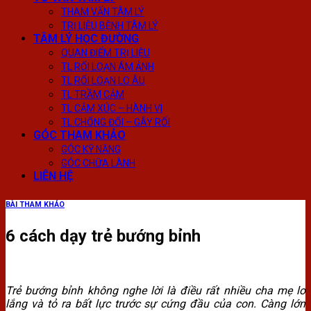
THAM VẤN TÂM LÝ
TRỊ LIỆU BỆNH TÂM LÝ
TÂM LÝ HỌC ĐƯỜNG
QUAN ĐIỂM TRỊ LIỆU
TL RỐI LOẠN ÁM ẢNH
TL RỐI LOẠN LO ÂU
TL TRẦM CẢM
TL CẢM XÚC – HÀNH VI
TL CHỐNG ĐỐI – GÂY RỐI
GÓC THAM KHẢO
GÓC KỸ NĂNG
GÓC CHỮA LÀNH
LIÊN HỆ
BÀI THAM KHẢO
6 cách dạy trẻ bướng bỉnh
Trẻ bướng bỉnh không nghe lời là điều rất nhiều cha mẹ lo
lắng và tỏ ra bất lực trước sự cứng đầu của con. Càng lớn