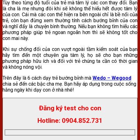
Tùy theo từng độ tuổi của trẻ mà tâm lý các con thay đổi. Bạn
là cha là mẹ nhưng đôi khi sẽ không thể hiểu hết được tâm lý
của con. Cái mà các con thể hiện ra bên ngoài chỉ là bề nổi của
trẻ, còn bạn đừng xem thường tính cách bướng bỉnh của con
và nghĩ đấy là chuyện bình thường. Nếu bạn không tìm hiểu các
phương pháp giúp trẻ ngoan ngoãn hơn thì sẽ không tốt cho
con mai này.
Khi sự chống đối của con vượt ngoài tầm kiểm soát của bạn
hãy tìm đến một chuyên gia tâm lý, họ sẽ cho bạn những
phương pháp hữu ích và đối với trẻ chúng ta cần có thời gian
và không nóng vội.
Trên đây là 6 cách dạy trẻ bướng bỉnh mà
Wedo – Wegood
chia sẻ đến các bậc cha mẹ. Bạn hãy áp dụng trong cuộc sống
hằng ngày khi dạy con ở nhà nhé!
Đăng ký test cho con
Hotline: 0904.852.731