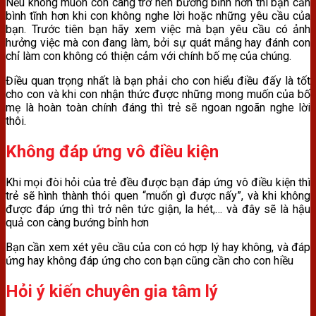
Nếu không muốn con càng trở nên bướng bỉnh hơn thì bạn cần
bình tĩnh hơn khi con không nghe lời hoặc những yêu cầu của
bạn. Trước tiên bạn hãy xem việc mà bạn yêu cầu có ảnh
hưởng việc mà con đang làm, bởi sự quát mắng hay đánh con
chỉ làm con không có thiện cảm với chính bố mẹ của chúng.
Điều quan trọng nhất là bạn phải cho con hiểu điều đấy là tốt
cho con và khi con nhận thức được những mong muốn của bố
mẹ là hoàn toàn chính đáng thì trẻ sẽ ngoan ngoãn nghe lời
thôi.
Không đáp ứng vô điều kiện
Khi mọi đòi hỏi của trẻ đều được bạn đáp ứng vô điều kiện thì
trẻ sẽ hình thành thói quen “muốn gì được nấy”, và khi không
được đáp ứng thì trở nên tức giận, la hét,… và đây sẽ là hậu
quả con càng bướng bỉnh hơn
Bạn cần xem xét yêu cầu của con có hợp lý hay không, và đáp
ứng hay không đáp ứng cho con bạn cũng cần cho con hiều
Hỏi ý kiến chuyên gia tâm lý