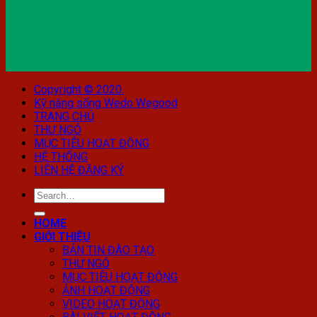
Copyright © 2020.
Kỹ năng sống Wedo Wegood
TRANG CHỦ
THƯ NGỎ
MỤC TIÊU HOẠT ĐỘNG
HỆ THỐNG
LIÊN HỆ ĐĂNG KÝ
HOME
GIỚI THIỆU
BẢN TIN ĐÀO TẠO
THƯ NGỎ
MỤC TIÊU HOẠT ĐỘNG
ẢNH HOẠT ĐỘNG
VIDEO HOẠT ĐỘNG