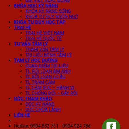
BÀI VIẾT HOẠT ĐỘNG
KHÓA HỌC KỸ NĂNG
KHÓA KỸ NĂNG SỐNG
KHÓA TƯ DUY NGÔN NGỮ
KHÓA TƯ DUY HỌC TẬP
TRẠI HÈ
TRẠI HÈ VIỆT NAM
TRẠI HÈ QUỐC TẾ
TƯ VẤN TÂM LÝ
THAM VẤN TÂM LÝ
TRỊ LIỆU BỆNH TÂM LÝ
TÂM LÝ HỌC ĐƯỜNG
QUAN ĐIỂM TRỊ LIỆU
TL RỐI LOẠN ÁM ẢNH
TL RỐI LOẠN LO ÂU
TL TRẦM CẢM
TL CẢM XÚC – HÀNH VI
TL CHỐNG ĐỐI – GÂY RỐI
GÓC THAM KHẢO
GÓC KỸ NĂNG
GÓC CHỮA LÀNH
LIÊN HỆ
Hotline: 0904 852 731 - 0904 924 786