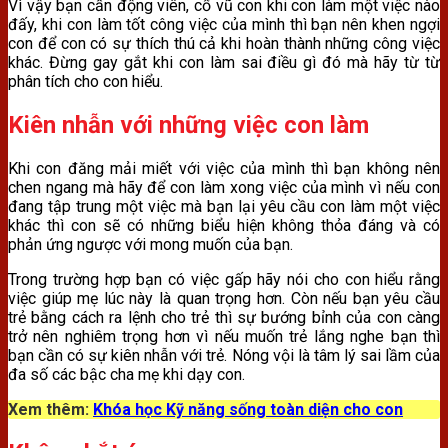
Vì vậy bạn cần động viên, cổ vũ con khi con làm một việc nào
đấy, khi con làm tốt công việc của mình thì bạn nên khen ngợi
con để con có sự thích thú cả khi hoàn thành những công việc
khác. Đừng gay gắt khi con làm sai điều gì đó mà hãy từ từ
phân tích cho con hiểu.
Kiên nhẫn với những việc con làm
Khi con đăng mải miết với việc của mình thì bạn không nên
chen ngang mà hãy để con làm xong việc của mình vì nếu con
đang tập trung một việc mà bạn lại yêu cầu con làm một việc
khác thì con sẽ có những biểu hiện không thỏa đáng và có
phản ứng ngược với mong muốn của bạn.
Trong trường hợp bạn có việc gấp hãy nói cho con hiểu rằng
việc giúp mẹ lúc này là quan trọng hơn. Còn nếu bạn yêu cầu
trẻ bằng cách ra lệnh cho trẻ thì sự bướng bỉnh của con càng
trở nên nghiêm trọng hơn vì nếu muốn trẻ lắng nghe bạn thì
bạn cần có sự kiên nhẫn với trẻ. Nóng vội là tâm lý sai lầm của
đa số các bậc cha mẹ khi dạy con.
Xem thêm:
Khóa học Kỹ năng sống toàn diện cho con