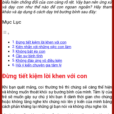
biểu hiện chống đối của con càng rỗ rệt. Vậy bạn nên ứng xử
và dạy con như thế nào để con ngoan ngoãn? Hãy tham
khảo và áp dụng 6 cách dạy trẻ bướng bỉnh sau đây:
Mục Lục
Đừng tiết kiệm lời khen với con
Kiên nhẫn với những việc con làm
Không bắt ép con
Cần sự bình tĩnh
Không đáp ứng vô điều kiện
Hỏi ý kiến chuyên gia tâm lý
Đừng tiết kiệm lời khen với con
Khi bạn quát mắng, coi thường trẻ thì chúng sẽ càng thể hiện
và không muốn thoát khỏi sự bướng bỉnh của mình. Tâm lý của
trẻ sẽ muốn gây sự chú ý khi bạn ít dành thời gian cho chúng
hoặc không lắng nghe khi chúng nói lên ý kiến của mình bằng
cách phản kháng lại những gì bạn nói và không chịu nghe lời.