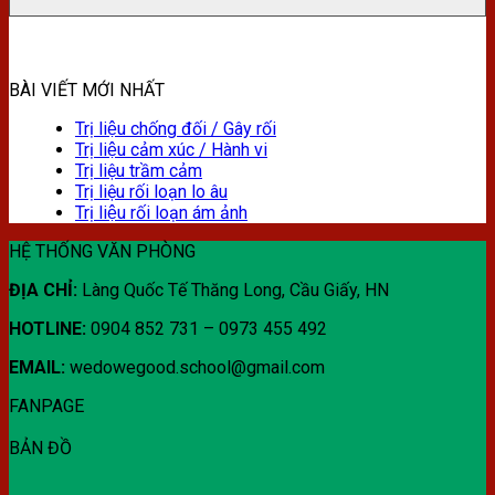
BÀI VIẾT MỚI NHẤT
Trị liệu chống đối / Gây rối
Trị liệu cảm xúc / Hành vi
Trị liệu trầm cảm
Trị liệu rối loạn lo âu
Trị liệu rối loạn ám ảnh
HỆ THỐNG VĂN PHÒNG
ĐỊA CHỈ:
Làng Quốc Tế Thăng Long, Cầu Giấy, HN
HOTLINE:
0904 852 731 – 0973 455 492
EMAIL:
wedowegood.school@gmail.com
FANPAGE
BẢN ĐỒ