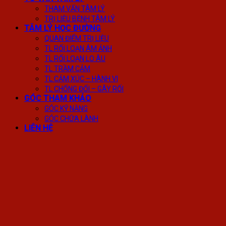
THAM VẤN TÂM LÝ
TRỊ LIỆU BỆNH TÂM LÝ
TÂM LÝ HỌC ĐƯỜNG
QUAN ĐIỂM TRỊ LIỆU
TL RỐI LOẠN ÁM ẢNH
TL RỐI LOẠN LO ÂU
TL TRẦM CẢM
TL CẢM XÚC – HÀNH VI
TL CHỐNG ĐỐI – GÂY RỐI
GÓC THAM KHẢO
GÓC KỸ NĂNG
GÓC CHỮA LÀNH
LIÊN HỆ