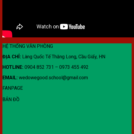
HỆ THỐNG VĂN PHÒNG
ĐỊA CHỈ:
Làng Quốc Tế Thăng Long, Cầu Giấy, HN
HOTLINE:
0904 852 731 – 0973 455 492
EMAIL:
wedowegood.school@gmail.com
FANPAGE
BẢN ĐỒ