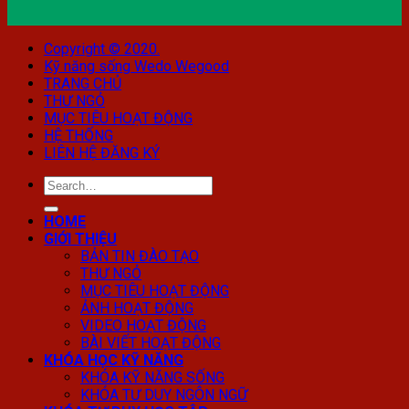
Copyright © 2020.
Kỹ năng sống Wedo Wegood
TRANG CHỦ
THƯ NGỎ
MỤC TIÊU HOẠT ĐỘNG
HỆ THỐNG
LIÊN HỆ ĐĂNG KÝ
HOME
GIỚI THIỆU
BẢN TIN ĐÀO TẠO
THƯ NGỎ
MỤC TIÊU HOẠT ĐỘNG
ẢNH HOẠT ĐỘNG
VIDEO HOẠT ĐỘNG
BÀI VIẾT HOẠT ĐỘNG
KHÓA HỌC KỸ NĂNG
KHÓA KỸ NĂNG SỐNG
KHÓA TƯ DUY NGÔN NGỮ