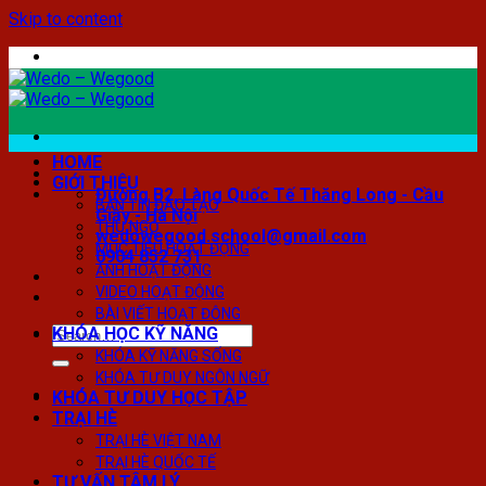
Skip to content
HOME
GIỚI THIỆU
Đường B2, Làng Quốc Tế Thăng Long - Cầu
BẢN TIN ĐÀO TẠO
Giấy - Hà Nội
THƯ NGỎ
wedowegood.school@gmail.com
MỤC TIÊU HOẠT ĐỘNG
0904 852 731
ẢNH HOẠT ĐỘNG
VIDEO HOẠT ĐỘNG
BÀI VIẾT HOẠT ĐỘNG
KHÓA HỌC KỸ NĂNG
KHÓA KỸ NĂNG SỐNG
KHÓA TƯ DUY NGÔN NGỮ
KHÓA TƯ DUY HỌC TẬP
TRẠI HÈ
TRẠI HÈ VIỆT NAM
TRẠI HÈ QUỐC TẾ
TƯ VẤN TÂM LÝ