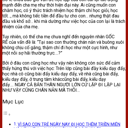
mạnh đến cha mẹ như thời hiện đại này. Ai cũng muốn con
chăm học, có ý thức trách nhiệm học thậm chí học giỏi, học
tốt…, mà không tiếc tiền để đầu tư cho con… nhưng thật đau
đầu và khổ sở… khi mà dường như việc học của con lại là trách
nhiệm của cha mẹ..
Tuy nhiên, có thể cha mẹ chưa nghĩ đến nguyên nhân GỐC
RỄ của vấn đề là: “Tại sao con thường chán nản và buông xuôi
không chịu cố gắng, thậm chí đi học như một cực hình, như
một nỗi sợ hãi thường trực….?”
Bởi ở đâu con cũng học như vậy nên không còn sức để cảm
thấy hứng thú với việc học: Trên lớp cũng bài đầy kiểu dạy đấy,
học nhà cô cũng bài đấy kiểu dạy đấy, về nhà cũng bài đấy,
kiểu dạy đấy, ở trung tâm kháccũng bài đấy, kiểu dạy
đấy…. NGAY CẢ BẢN THÂN NGƯỜI LỚN CỨ LẶP ĐI LẶP LẠI
NHƯ VẬY CŨNG CHÁN NẢN MÀ THÔI…
Mục Lục
VÌ SAO CON TRẺ NGÀY NAY ĐI HỌC THÊM TRIỀN MIÊN