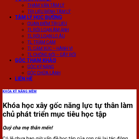
THAM VẤN TÂM LÝ
TRỊ LIỆU BỆNH TÂM LÝ
TÂM LÝ HỌC ĐƯỜNG
QUAN ĐIỂM TRỊ LIỆU
TL RỐI LOẠN ÁM ẢNH
TL RỐI LOẠN LO ÂU
TL TRẦM CẢM
TL CẢM XÚC – HÀNH VI
TL CHỐNG ĐỐI – GÂY RỐI
GÓC THAM KHẢO
GÓC KỸ NĂNG
GÓC CHỮA LÀNH
LIÊN HỆ
KHÓA KỸ NĂNG MỀM
Khóa học xây gốc năng lực tự thân làm
chủ phát triển mục tiêu học tập
Quý cha mẹ thân mến!
Có lẽ chưa bao giờ vấn đề học tập của con cái lại tác động