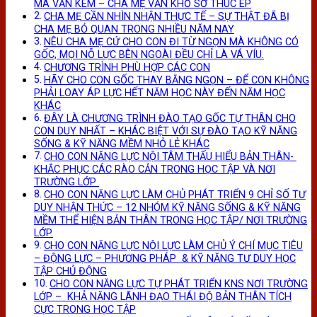
MÀ VẪN KÉM – CHA MẸ VẪN KHỔ SỞ THÚC ÉP
CHA MẸ CẦN NHÌN NHẬN THỰC TẾ – SỰ THẬT ĐÃ BỊ
CHA MẸ BỎ QUAN TRONG NHIỀU NĂM NAY
NÊU CHA MẸ CỨ CHO CON ĐI TỪ NGỌN MÀ KHÔNG CÓ
GỐC, MỌI NỖ LỰC BÊN NGOÀI ĐỀU CHỈ LÀ VÁ VÍU.
CHƯƠNG TRÌNH PHÙ HỢP CÁC CON
HÃY CHO CON GỐC THAY BẰNG NGỌN – ĐỂ CON KHÔNG
PHẢI LOAY ÁP LỰC HẾT NĂM HỌC NÀY ĐẾN NĂM HỌC
KHÁC
ĐÂY LÀ CHƯƠNG TRÌNH ĐÀO TẠO GỐC TỰ THÂN CHO
CON DUY NHẤT – KHÁC BIỆT VỚI SỰ ĐÀO TẠO KỸ NĂNG
SỐNG & KỸ NĂNG MỀM NHỎ LẺ KHÁC
CHO CON NĂNG LỰC NỘI TÂM THẤU HIỂU BẢN THÂN-
KHẮC PHỤC CÁC RÀO CẢN TRONG HỌC TẬP VÀ NƠI
TRƯỜNG LỚP
CHO CON NĂNG LỰC LÀM CHỦ PHÁT TRIỂN 9 CHỈ SỐ TƯ
DUY NHẬN THỨC – 12 NHÓM KỸ NĂNG SỐNG & KỸ NĂNG
MỀM THỂ HIỆN BẢN THÂN TRONG HỌC TẬP/ NƠI TRƯỜNG
LỚP.
CHO CON NĂNG LỰC NỘI LỰC LÀM CHỦ Ý CHÍ MỤC TIÊU
– ĐỘNG LỰC – PHƯƠNG PHÁP & KỸ NĂNG TƯ DUY HỌC
TẬP CHỦ ĐỘNG
CHO CON NĂNG LỰC TỰ PHÁT TRIỂN KNS NƠI TRƯỜNG
LỚP – KHẢ NĂNG LÃNH ĐẠO THÁI ĐỘ BẢN THÂN TÍCH
CỰC TRONG HỌC TẬP