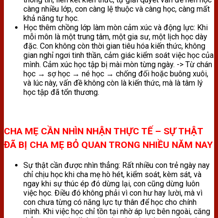
càng nhiều lớp, con càng lệ thuộc và càng học, càng mất
khả năng tự học.
Học thêm chồng lớp làm mòn cảm xúc và động lực: Khi
mỗi môn là một trung tâm, một gia sư, một lịch học dày
đặc. Con không còn thời gian tiêu hóa kiến thức, không
gian nghỉ ngơi tinh thần, cảm giác kiểm soát việc học của
mình. Cảm xúc học tập bị mài mòn từng ngày. -> Từ chán
học → sợ học → né học → chống đối hoặc buông xuôi,
và lúc này, vấn đề không còn là kiến thức, mà là tâm lý
học tập đã tổn thương.
CHA MẸ CẦN NHÌN NHẬN THỰC TẾ – SỰ THẬT
ĐÃ BỊ CHA MẸ BỎ QUAN TRONG NHIỀU NĂM NAY
Sự thật cần được nhìn thẳng: Rất nhiều con trẻ ngày nay
chỉ chịu học khi cha mẹ hò hét, kiểm soát, kèm sát, và
ngay khi sự thúc ép đó dừng lại, con cũng dừng luôn
việc học. Điều đó không phải vì con hư hay lười, mà vì
con chưa từng có năng lực tự thân để học cho chính
mình. Khi việc học chỉ tồn tại nhờ áp lực bên ngoài, căng