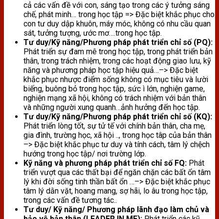
cả các vấn đề với con, sáng tạo trong các ý tưởng sáng
chế, phát minh… trong học tập => Đặc biệt khắc phục cho
con tư duy dập khuôn, máy móc, không có nhu cầu quan
sát, tưởng tượng, ước mơ….trong học tập.
Tư duy/Kỹ năng/Phương pháp phát triển chỉ số (PQ):
Phát triển sự đam mê trong học tập, trong phát triển bản
thân, trong trách nhiệm, trong các hoạt động giao lưu, kỹ
năng và phương pháp học tập hiệu quả…–> Đặc biệt
khắc phục nhược điểm sống không có mục tiêu và lười
biếng, buông bỏ trong học tập, sức ì lớn, nghiện game,
nghiện mạng xã hội, không có trách nhiệm với bản thân
và những người xung quanh…ảnh hưởng đến học tập.
Tư duy/Kỹ năng/Phương pháp phát triển chỉ số (KQ):
Phát triển lòng tốt, sự tử tế với chính bản thân, cha mẹ,
gia đình, trường học, xã hội .., trong học tâp của bản thân
–> Đặc biệt khắc phục tư duy và tính cách, tâm lý chệch
hướng trong học tập/ nơi trường lớp.
Kỹ năng và phương pháp phát triển chỉ số FQ:
Phát
triển vượt qua các thất bại để ngăn chặn các bất ổn tâm
lý khi đời sống tinh thần bất ổn …–> Đặc biệt khắc phục
tâm lý dằn vặt, hoang mang, sợ hãi, lo âu trong học tập,
trong các vấn đề tương tác..
Tư duy/ Kỹ năng/ Phương pháp lãnh đạo làm chủ và
bảo vệ bản thân (LEADER IN ME):
Phát triển các kỹ