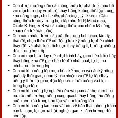
Con được hướng dẫn các công thức tự phát triển não bộ
với mạch tư duy vượt trội thay bằng không thể tập trung,
khả năng logic, chính kiến, phản biện, lý lẽ kém…(Các
công thức tư duy trong học tập như NLP, Mind map,
Circle B, Finger B và các công thức, các nhóm kỹ năng
khác của trẻ toàn cầu).
Con cảm nhận được các bất ổn trong tính cách, tâm lý,
thái độ, nhận thức để có động lực, kỹ năng tự điều chỉnh
thay đổi và phát triển tích cực thay bằng lì, bướng, chống
đối…trong học tập.
Con có mạch tư duy diễn đạt trình bày, giao tiếp trôi chảy
thay bằng khó để giao tiếp từ đó nhút nhát, tự ti, thu
mình… nơi trường lớp.
Con có khả năng lập mục tiêu, kế hoạch và các kỹ năng
quản lý thời gian, quản lý các nhiệm vụ để tự lập thay
bằng ý thức tự giác, độc lập kém, lười biếng và ỉ lại…
trong học tập
Con có khả năng tự nghiên cứu và quan sát học hỏi tích
cực từ môi trường sống xung quanh thay bằng thụ động
hoặc học xấu trong học tập và nơi trường lớp.
Con có khả năng làm chủ và bảo vệ bản thân phòng tránh
các tai nạn, tệ nạn xã hội, nghiện game….ảnh hưởng đến
học tập.