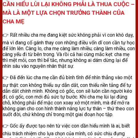
CẦN HIỂU LÙI LẠI KHÔNG PHẢI LÀ THUA CUỘC –
MÀ LÀ MỘT LỰA CHỌN TRƯỞNG THÀNH CỦA
CHA MẸ
👉 Rất nhiều cha mẹ đang kiệt sức không phải vì con khó dạy,
mà vì đang cố gánh thay con những điều vốn dĩ con cần tự học
để lớn lên. Càng lo, cha mẹ càng làm nhiều; càng làm nhiều, con
càng yếu đi từ bên trong. Và rồi cả hai cùng mắc kẹt: cha mẹ
thì mệt mỏi, con thì bế tắc, nhưng không ai dám dừng lại để
nhìn sâu vào nguyên nhân thật sự.
👉 Đã đến lúc cha mẹ cần đủ bình tĩnh để nhìn thẳng vào một
sự thật: con không thiếu sự dẫn dắt, con thiếu nền tảng để tự
dẫn dắt chính mình. Không có gốc, con sẽ luôn cần người kéo
đi; có gốc, con mới đủ sức tự bước. Khi cha mẹ lùi lại đúng
chỗ, không phải để mặc con xoay xở một mình, mà để mở ra
không gian cho con hình thành năng lực tự thân – thứ theo con
suốt đời, chứ không chỉ trong một giai đoạn học tập.
👉 Gốc ấy được tạo nên từ việc con dần hiểu mình là ai, biết
chịu trách nhiệm cho lựa chọn của mình, có sức chịu đựng