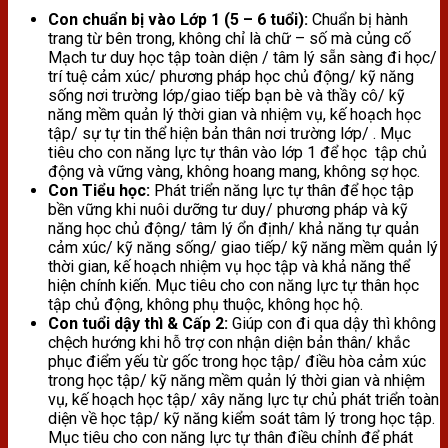
Con chuẩn bị vào Lớp 1 (5 – 6 tuổi):
Chuẩn bị hành
trang từ bên trong, không chỉ là chữ – số mà củng cố
Mạch tư duy học tập toàn diện / tâm lý sẵn sàng đi học/
trí tuệ cảm xúc/ phương pháp học chủ động/ kỹ năng
sống nơi trường lớp/giao tiếp bạn bè và thầy cô/ kỹ
năng mềm quản lý thời gian và nhiệm vụ, kế hoạch học
tập/ sự tự tin thể hiện bản thân nơi trường lớp/ . Mục
tiêu cho con năng lực tự thân vào lớp 1 để học tập chủ
động và vững vàng, không hoang mang, không sợ học.
Con Tiểu học:
Phát triển năng lực tự thân để học tập
bền vững khi nuôi dưỡng tư duy/ phương pháp và kỹ
năng học chủ động/ tâm lý ổn định/ khả năng tự quản
cảm xúc/ kỹ năng sống/ giao tiếp/ kỹ năng mềm quản lý
thời gian, kế hoạch nhiệm vụ học tập và khả năng thể
hiện chính kiến. Mục tiêu cho con năng lực tự thân học
tập chủ động, không phụ thuộc, không học hộ.
Con tuổi dậy thì & Cấp 2:
Giúp con đi qua dậy thì không
chệch hướng khi hỗ trợ con nhận diện bản thân/ khắc
phục điểm yếu từ gốc trong học tập/ điều hòa cảm xúc
trong học tập/ kỹ năng mềm quản lý thời gian và nhiệm
vụ, kế hoạch học tập/ xây năng lực tự chủ phát triển toàn
diện về học tập/ kỹ năng kiểm soát tâm lý trong học tập.
Mục tiêu cho con năng lực tự thân điều chỉnh để phát