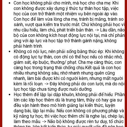
Con học không phải cho mình, mà học cho cha mẹ: Khi
con không được xây dựng ý thức tự thân học tập, việc
học của con trở thành một nhiệm vụ bên ngoài áp vào.
Con học để làm vừa lòng cha mẹ, tránh bị mắng, tránh so
sánh, vượt qua kiểm tra trước mắt. Chứ không phải học vì
nhu cầu hiểu, làm chủ, phát triển bản thân. -> Lâu dần, não
bộ của con không kích hoạt động lực nội tại, mà chỉ phản
ứng với áp lực và học tập trở thành gánh nặng, không
phải hành trình.
Không có nội lực, nên phải sống bằng thúc ép: Khi không
có động lực tự thân, con chỉ có thể học nếu có nhắc nhở,
giám sát, ép buộc, thưởng/ phạt. Cha mẹ càng thúc, con
càng học trong trạng thái chống chịu.Kết quả là con học
nhiều nhưng không sâu, nhớ nhanh nhưng quên cũng
nhanh, làm bài được khi có người kèm, nhưng mất người
kèm là rối loạn. -> Đây không phải do con lười, mà do nội
lực học tập chưa từng được nuôi dưỡng.
Học thêm để lặp lại dập khuôn, không phải để hiểu: Phần
lớn các lớp học thêm dù là trung tâm, thầy cô hay gia sư
đều vận hành theo mô hình giảng lại kiến thức, luyện
dạng bài, lặp lại mẫu. Nếu con không có phương pháp và
kỹ năng tự học, thì việc học thêm chỉ là nghe lại, chép lại,
làm theo mẫu. -> Não bộ không được rèn tư duy, tổ chức
thông tin, liên kết kiến thức, tự giải quyết vấn đề nên học