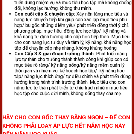
triển đúng nhiệm vụ và mục tiêu học tập mà không chống
đối, không lạc hướng, không thu mình.
Con cuối cấp & chuyển cấp:
Xây nền tảng mục tiêu và
năng lực chuyển tiếp khi giúp con xác lập mục tiêu phù
hợp/ bù gốc những điểm yếu/ phát triển đồng thời ý chí,
phương pháp, mục tiêu, động lực học tập/ kỹ năng và
khả năng tự định hướng cho cấp học tiếp theo. Mục tiêu
cho con năng lực tư duy và tâm lý, kỹ năng, khả năng học
tập để chuyển cấp nhẹ nhàng, không khủng hoảng.
Con Cấp 3 & giai đoạn trưởng thành:
Phát triển năng
lực tự thân cho trưởng thành thành công khi giúp con có
mục tiêu rõ ràng/ kỹ năng sống/kỹ năng mềm quản lý
thời gian và nhiệm vụ, kế hoạch học tập/ kỹ năng học
tập/ năng lực thích ứng/ tự điều chỉnh và phát triển đúng
hướng trong hành trình trưởng thành. Mục tiêu cho con
năng lực tự thân phát triển tự chịu trách nhiệm mục tiêu
học tập cho cuộc đời mình, không sống thay cha mẹ.
HÃY CHO CON GỐC THAY BẰNG NGỌN – ĐỂ CON
KHÔNG PHẢI LOAY ÁP LỰC HẾT NĂM HỌC NÀY