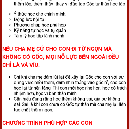
thêm lớp, thêm thầy thay vì đào tạo Gốc tự thân học tập
Ý thức học cho chính mình.
Động lực nội tại
Phương pháp học phù hợp
Kỹ năng tự học và tự quản
Tâm lý học tập lành mạnh
NÊU CHA MẸ CỨ CHO CON ĐI TỪ NGỌN MÀ
KHÔNG CÓ GỐC, MỌI NỖ LỰC BÊN NGOÀI ĐỀU
CHỈ LÀ VÁ VÍU.
Chỉ khi cha mẹ dám lùi lại để xây lại Gốc cho con với sự
dừng việc nhồi thêm, dám nhìn thẳng vào gốc rễ, cho con
học lại từ nền tảng. Thì con mới học nhẹ hơn, học có trách
nhiệm hơn, học vì bản thân mình.
Cần hiểu đúng rằng học thêm không sai, gia sư không
sai. Sai là khi con chưa có Gốc tự thân mà cha mẹ lại liên
tục chất thêm ngọn.
CHƯƠNG TRÌNH PHÙ HỢP CÁC CON