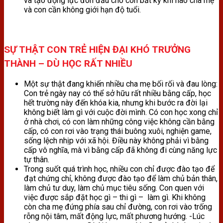
và tạo động lực đón đầu cho con bất kỳ khi nào cha mẹ
và con cần không giới hạn độ tuổi.
SỰ THẬT CON TRẺ HIỆN ĐẠI KHÓ TRƯỞNG
THÀNH – DÙ HỌC RẤT NHIỀU
Một sự thật đang khiến nhiều cha mẹ bối rối và đau lòng:
Con trẻ ngày nay có thể sở hữu rất nhiều bằng cấp, học
hết trường này đến khóa kia, nhưng khi bước ra đời lại
không biết làm gì với cuộc đời mình. Có con học xong chỉ
ở nhà chơi, có con làm những công việc không cần bằng
cấp, có con rơi vào trạng thái buông xuôi, nghiện game,
sống lệch nhịp với xã hội. Điều này không phải vì bằng
cấp vô nghĩa, mà vì bằng cấp đã không đi cùng năng lực
tự thân.
Trong suốt quá trình học, nhiều con chỉ được đào tạo để
đạt chứng chỉ, không được đào tạo để làm chủ bản thân,
làm chủ tư duy, làm chủ mục tiêu sống. Con quen với
việc được sắp đặt học gì – thi gì – làm gì. Khi không
còn cha mẹ đứng phía sau chỉ đường, con rơi vào trống
rỗng nội tâm, mất động lực, mất phương hướng. -Lúc