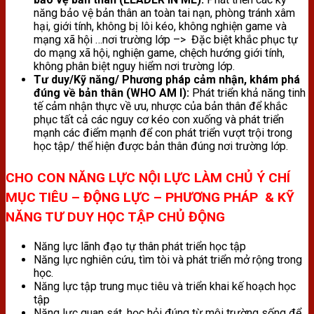
năng bảo vệ bản thân an toàn tai nạn, phòng tránh xâm
hại, giới tính, không bị lôi kéo, không nghiện game và
mạng xã hội …nơi trường lớp –> Đặc biệt khắc phục tự
do mạng xã hội, nghiện game, chệch hướng giới tính,
không phân biệt nguy hiểm nơi trường lớp.
Tư duy/Kỹ năng/ Phương pháp cảm nhận, khám phá
đúng về bản thân (WHO AM I):
Phát triển khả năng tinh
tế cảm nhận thực về ưu, nhược của bản thân để khắc
phục tất cả các nguy cơ kéo con xuống và phát triển
mạnh các điểm mạnh để con phát triển vượt trội trong
học tập/ thể hiện được bản thân đúng nơi trường lớp.
CHO CON NĂNG LỰC NỘI LỰC LÀM CHỦ Ý CHÍ
MỤC TIÊU – ĐỘNG LỰC – PHƯƠNG PHÁP & KỸ
NĂNG TƯ DUY HỌC TẬP CHỦ ĐỘNG
Năng lực lãnh đạo tự thân phát triển học tập
Năng lực nghiên cứu, tìm tòi và phát triển mở rộng trong
học.
Năng lực tập trung mục tiêu và triển khai kế hoạch học
tập
Năng lực quan sát, học hỏi đúng từ môi trường sống để