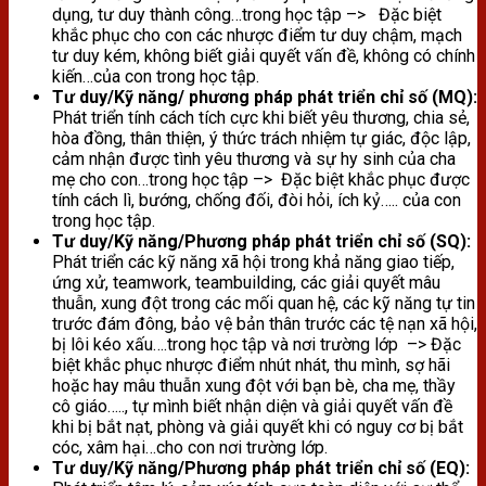
dụng, tư duy thành công…trong học tập –> Đặc biệt
khắc phục cho con các nhược điểm tư duy chậm, mạch
tư duy kém, không biết giải quyết vấn đề, không có chính
kiến…của con trong học tập.
Tư duy/Kỹ năng/ phương pháp phát triển chỉ số (MQ):
Phát triển tính cách tích cực khi biết yêu thương, chia sẻ,
hòa đồng, thân thiện, ý thức trách nhiệm tự giác, độc lập,
cảm nhận được tình yêu thương và sự hy sinh của cha
mẹ cho con…trong học tập –> Đặc biệt khắc phục được
tính cách lì, bướng, chống đối, đòi hỏi, ích kỷ….. của con
trong học tập.
Tư duy/Kỹ năng/Phương pháp phát triển chỉ số (SQ):
Phát triển các kỹ năng xã hội trong khả năng giao tiếp,
ứng xử, teamwork, teambuilding, các giải quyết mâu
thuẫn, xung đột trong các mối quan hệ, các kỹ năng tự tin
trước đám đông, bảo vệ bản thân trước các tệ nạn xã hội,
bị lôi kéo xấu….trong học tập và nơi trường lớp –> Đặc
biệt khắc phục nhược điểm nhút nhát, thu mình, sợ hãi
hoặc hay mâu thuẫn xung đột với bạn bè, cha mẹ, thầy
cô giáo….., tự mình biết nhận diện và giải quyết vấn đề
khi bị bắt nạt, phòng và giải quyết khi có nguy cơ bị bắt
cóc, xâm hại…cho con nơi trường lớp.
Tư duy/Kỹ năng/Phương pháp phát triển chỉ số (EQ):