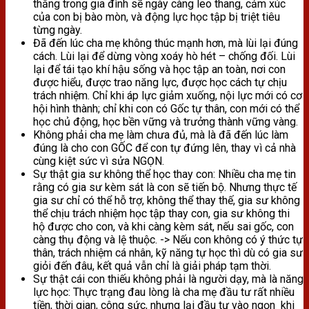
thẳng trong gia đình sẽ ngày càng leo thang, cảm xúc
của con bị bào mòn, và động lực học tập bị triệt tiêu
từng ngày.
Đã đến lúc cha mẹ không thúc mạnh hơn, mà lùi lại đúng
cách. Lùi lại để dừng vòng xoáy hò hét – chống đối. Lùi
lại để tái tạo khí hậu sống và học tập an toàn, nơi con
được hiểu, được trao năng lực, được học cách tự chịu
trách nhiệm. Chỉ khi áp lực giảm xuống, nội lực mới có cơ
hội hình thành; chỉ khi con có Gốc tự thân, con mới có thể
học chủ động, học bền vững và trưởng thành vững vàng.
Không phải cha mẹ làm chưa đủ, mà là đã đến lúc làm
đúng là cho con GỐC để con tự đứng lên, thay vì cả nhà
cùng kiệt sức vì sửa NGỌN.
Sự thật gia sư không thể học thay con: Nhiều cha mẹ tin
rằng có gia sư kèm sát là con sẽ tiến bộ. Nhưng thực tế
gia sư chỉ có thể hỗ trợ, không thể thay thế, gia sư không
thể chịu trách nhiệm học tập thay con, gia sư không thi
hộ được cho con, và khi càng kèm sát, nếu sai gốc, con
càng thụ động và lệ thuộc. -> Nếu con không có ý thức tự
thân, trách nhiệm cá nhân, kỹ năng tự học thì dù có gia sư
giỏi đến đâu, kết quả vẫn chỉ là giải pháp tạm thời.
Sự thật cái con thiếu không phải là người dạy, mà là năng
lực học: Thực trạng đau lòng là cha mẹ đầu tư rất nhiều
tiền, thời gian, công sức, nhưng lại đầu tư vào ngọn khi