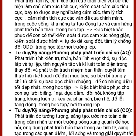
Phát triển tâm lý, cảm xúc tích cực toàn diện với sự thể
hiện làm chủ cảm xúc tích cực, kiểm soát cảm xúc tiêu
cực, bảy tỏ được suy nghĩ bằng cảm xúc, tâm lý tích
cực…, cảm nhận tích cực các vấn đề của chính mình,
trong cuộc sống, khả năng tự tạo động lực và cảm hứng
phát triển bản thân…trong học tập –> Đặc biệt khắc
phục để con có thể kiểm soát được cảm xúc nóng giận,
kiểm soát được hành vi tự do dễ xung đột, tâm lý chống
đối ODD…trong học tập/nơi trường lớp.
Tư duy/Kỹ năng/Phương pháp phát triển chỉ số (AQ):
Phát triển tính kiên trì, nhẫn, bản lĩnh vượt khó, sự độc
lập và tự lập, tính nguyên tắc và kỉ luật toàn diện trong
thay đổi và phát triển trách nhiệm bản thân, quyết tâm
thực hiện kế hoạch để đạt mục tiêu, sự bền bỉ trong ý
chí, từ chối sự bao bọc chiều chuộng… để có những điều
tốt đẹp nhật…trong học tập –> Đặc biệt khắc phục cho
con sự lười biếng, ỉ nại, dựa dẫm, đòi hỏi, không tập
trung, không kiên trì, kêu ca, phàn nàn, biện hộ, đổ lỗi,
tăng động…trong học tập/ nơi trường lớp.
Tư duy/Kỹ năng/Phương pháp phát triển chỉ số (CQ):
Phát triển óc tưởng tượng, sáng tạo, ước mơ toàn diện
trong cảm nhận từ môi trường sống xung quanh để học
hỏi, ứng dụng phát triển bản thân trong sự tinh tế, sáng
tạo trong các quan điểm , lối sống và trong giải quyết tất