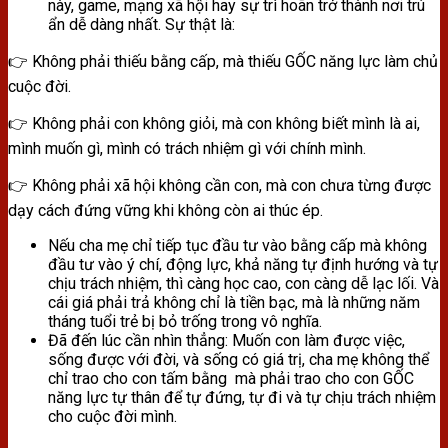
này, game, mạng xã hội hay sự trì hoãn trở thành nơi trú
ẩn dễ dàng nhất. Sự thật là:
👉 Không phải thiếu bằng cấp, mà thiếu GỐC năng lực làm chủ
cuộc đời.
👉 Không phải con không giỏi, mà con không biết mình là ai,
mình muốn gì, mình có trách nhiệm gì với chính mình.
👉 Không phải xã hội không cần con, mà con chưa từng được
dạy cách đứng vững khi không còn ai thúc ép.
Nếu cha mẹ chỉ tiếp tục đầu tư vào bằng cấp mà không
đầu tư vào ý chí, động lực, khả năng tự định hướng và tự
chịu trách nhiệm, thì càng học cao, con càng dễ lạc lối. Và
cái giá phải trả không chỉ là tiền bạc, mà là những năm
tháng tuổi trẻ bị bỏ trống trong vô nghĩa.
Đã đến lúc cần nhìn thẳng: Muốn con làm được việc,
sống được với đời, và sống có giá trị, cha mẹ không thể
chỉ trao cho con tấm bằng mà phải trao cho con GỐC
năng lực tự thân để tự đứng, tự đi và tự chịu trách nhiệm
cho cuộc đời mình.