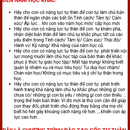
ĐẾN NĂM HỌC KHÁC
Hãy cho con có năng lực tự thân để con tự làm chủ bản
thân để ngăn chặn các bất ổn Tính cách/ Tâm lý/ Cảm
xúc/ Áp lực…. khi con vào năm học mới/ cấp học mới.
Hãy cho con có năng lực tự thân để con tự khám phá,
nhận diện bản thân để làm chủ tự khắc phục tất cả các
yếu điểm trong Tính cách/ Tâm lý/ Cảm xúc/ Thái độ/
Hành vi/ Kỹ năng/ Khả năng của năm học cũ.
Hãy cho con có năng lực tự thân để con tự phát triển nội
lực mong muốn làm chủ học tập của bản thân để khắc
phục ý thức tự giác học tập/ Mất tập trung/ không biết
quản lý nhiệm vụ và mục tiêu học/ Tư duy học chậm/
Chán nản học/Không có mục tiêu và ý chí tự thân trong
học…
Hãy cho con có năng lực tự thân để con tự phát triển
hành trang khả năng làm chủ tự khắc phục những gì con
chưa có/ những gì con bị yếu / những gì con còn thiếu ….
trong thể hiện bản thân. Vì đó mới là thứ con cần để giúp
con thay đổi, phát triển chủ động thay bằng cha mẹ chỉ
biết hò hét gây khoảng cách nặng nề hơn…., khiến con áp
lực cao hơn….