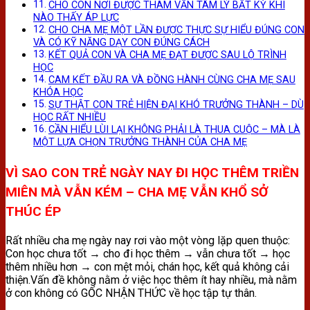
CHO CON NƠI ĐƯỢC THAM VẤN TÂM LÝ BẤT KỲ KHI
NÀO THẤY ÁP LỰC
CHO CHA MẸ MỘT LẦN ĐƯỢC THỰC SỰ HIỂU ĐÚNG CON
VÀ CÓ KỸ NĂNG DẠY CON ĐÚNG CÁCH
KẾT QUẢ CON VÀ CHA MẸ ĐẠT ĐƯỢC SAU LỘ TRÌNH
HỌC
CAM KẾT ĐẦU RA VÀ ĐỒNG HÀNH CÙNG CHA MẸ SAU
KHÓA HỌC
SỰ THẬT CON TRẺ HIỆN ĐẠI KHÓ TRƯỞNG THÀNH – DÙ
HỌC RẤT NHIỀU
CẦN HIỂU LÙI LẠI KHÔNG PHẢI LÀ THUA CUỘC – MÀ LÀ
MỘT LỰA CHỌN TRƯỞNG THÀNH CỦA CHA MẸ
VÌ SAO CON TRẺ NGÀY NAY ĐI HỌC THÊM TRIỀN
MIÊN MÀ VẪN KÉM – CHA MẸ VẪN KHỔ SỞ
THÚC ÉP
Rất nhiều cha mẹ ngày nay rơi vào một vòng lặp quen thuộc:
Con học chưa tốt → cho đi học thêm → vẫn chưa tốt → học
thêm nhiều hơn → con mệt mỏi, chán học, kết quả không cải
thiện.Vấn đề không nằm ở việc học thêm ít hay nhiều, mà nằm
ở con không có GỐC NHẬN THỨC về học tập tự thân.