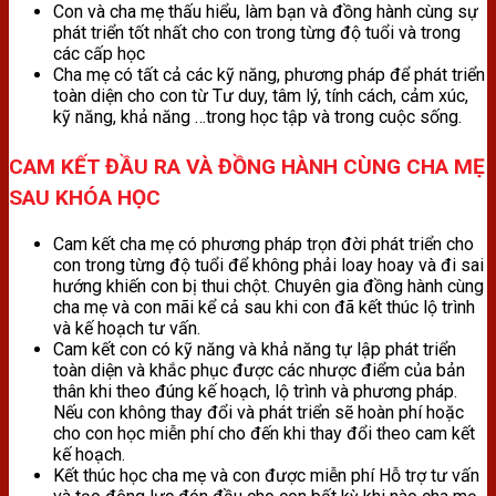
Con và cha mẹ thấu hiểu, làm bạn và đồng hành cùng sự
phát triển tốt nhất cho con trong từng độ tuổi và trong
các cấp học
Cha mẹ có tất cả các kỹ năng, phương pháp để phát triển
toàn diện cho con từ Tư duy, tâm lý, tính cách, cảm xúc,
kỹ năng, khả năng …trong học tập và trong cuộc sống.
CAM KẾT ĐẦU RA VÀ ĐỒNG HÀNH CÙNG CHA MẸ
SAU KHÓA HỌC
Cam kết cha mẹ có phương pháp trọn đời phát triển cho
con trong từng độ tuổi để không phải loay hoay và đi sai
hướng khiến con bị thui chột. Chuyên gia đồng hành cùng
cha mẹ và con mãi kể cả sau khi con đã kết thúc lộ trình
và kế hoạch tư vấn.
Cam kết con có kỹ năng và khả năng tự lập phát triển
toàn diện và khắc phục được các nhược điểm của bản
thân khi theo đúng kế hoạch, lộ trình và phương pháp.
Nếu con không thay đổi và phát triển sẽ hoàn phí hoặc
cho con học miễn phí cho đến khi thay đổi theo cam kết
kế hoạch.
Kết thúc học cha mẹ và con được miễn phí Hỗ trợ tư vấn