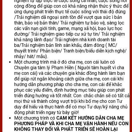
nghiệm tự lập thực tế cuộc sống cá nhân, cuộc sống nơi
cộng đồng để giúp con có khả năng nhận thức ý thức để
ứng dụng phát triển thực tế cuộc sống với thái độ đúng
/Trải nghiệm dã ngoại sinh tồn để vượt qua sức ì bản
thân, bảo vệ bản thân/ Trải nghiệm tự bảo vệ, sàng lọc
các vấn nạn giới tính, game, mạng xã hội, bạo lực học
đường/ Trải nghiệm giao tiếp cư xử tự tin/ Trải nghiệm
khả năng lãnh đạo/ Trải nghiệm nhà kinh doanh tài
ba/Trải nghiệm bản lĩnh sân khấu, đám đông ( MC/
thuyết trình/ Phản biện/ Tranh biện/biểu diễn kịch nghệ/
nhảy/ hát/ mẫu).
Một chương trình mà ở đó cha mẹ, con cái luôn có
Chuyên gia tâm lý Phạm Hiền ( Người tâm huyết vì cha
mẹ con cái) và các chuyên gia khác đồng hành làm bạn
để giúp rút ngắn khoảng cách giữa cha mẹ, con cái khi
hướng dẫn phương pháp cho cha mẹ, con cái để khắc
phục các yếu điểm, định hướng mục tiêu giúp con phát
triển đúng hướng và tốt nhất. Con chắc chắn sẽ có tất cả
mọi thứ và thành công vượt trội khi bố mẹ cho con Tư
duy để hiểu và thực hành để có mọi Tư duy/kỹ năng chủ
động phát triển ngay từ bây giờ!
Một chương trình có
CAM KẾT HƯỚNG DẪN CHA MẸ
PHƯƠNG PHÁP VÀ KHI CHA MẸ VẬN HÀNH NẾU CON
KHÔNG THAY ĐỔI VÀ PHÁT TRIỂN SẼ HOÀN LẠI