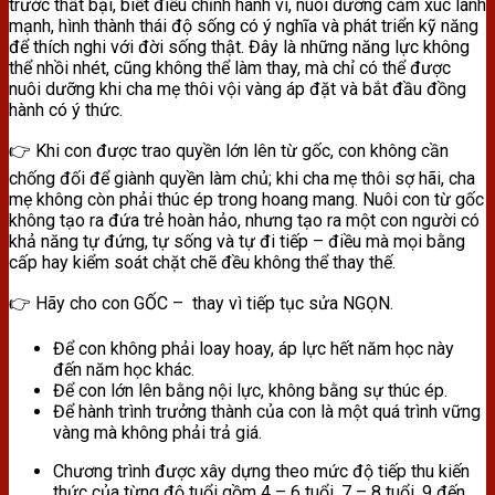
trước thất bại, biết điều chỉnh hành vi, nuôi dưỡng cảm xúc lành
mạnh, hình thành thái độ sống có ý nghĩa và phát triển kỹ năng
để thích nghi với đời sống thật. Đây là những năng lực không
thể nhồi nhét, cũng không thể làm thay, mà chỉ có thể được
nuôi dưỡng khi cha mẹ thôi vội vàng áp đặt và bắt đầu đồng
hành có ý thức.
👉 Khi con được trao quyền lớn lên từ gốc, con không cần
chống đối để giành quyền làm chủ; khi cha mẹ thôi sợ hãi, cha
mẹ không còn phải thúc ép trong hoang mang. Nuôi con từ gốc
không tạo ra đứa trẻ hoàn hảo, nhưng tạo ra một con người có
khả năng tự đứng, tự sống và tự đi tiếp – điều mà mọi bằng
cấp hay kiểm soát chặt chẽ đều không thể thay thế.
👉 Hãy cho con GỐC – thay vì tiếp tục sửa NGỌN.
Để con không phải loay hoay, áp lực hết năm học này
đến năm học khác.
Để con lớn lên bằng nội lực, không bằng sự thúc ép.
Để hành trình trưởng thành của con là một quá trình vững
vàng mà không phải trả giá.
Chương trình được xây dựng theo mức độ tiếp thu kiến
thức của từng độ tuổi gồm 4 – 6 tuổi, 7 – 8 tuổi, 9 đến