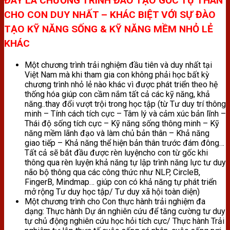
ĐÂY LÀ CHƯƠNG TRÌNH ĐÀO TẠO GỐC TỰ THÂN
CHO CON DUY NHẤT – KHÁC BIỆT VỚI SỰ ĐÀO
TẠO KỸ NĂNG SỐNG & KỸ NĂNG MỀM NHỎ LẺ
KHÁC
Một chương trình trải nghiệm đầu tiên và duy nhất tại
Việt Nam mà khi tham gia con không phải học bất kỳ
chương trình nhỏ lẻ nào khác vì được phát triển theo hệ
thống hóa giúp con cầm nắm tất cả các kỹ năng, khả
năng..thay đổi vượt trội trong học tập (từ Tư duy trí thông
minh – Tính cách tích cực – Tâm lý và cảm xúc bản lĩnh –
Thái độ sống tích cực – Kỹ năng sống thông minh – Kỹ
năng mềm lãnh đạo và làm chủ bản thân – Khả năng
giao tiếp – Khả năng thể hiện bản thân trước đám đông…
Tất cả sẽ bắt đầu được rèn luyệncho con từ gốc khi
thông qua rèn luyện khả năng tự lập trình năng lực tư duy
não bộ thông qua các công thức như NLP, CircleB,
FingerB, Mindmap… giúp con có khả năng tự phát triển
mở rộng Tư duy học tập/ Tư duy xã hội toàn diện)
Một chương trình cho Con thực hành trải nghiệm đa
dạng: Thực hành Dự án nghiên cứu để tăng cường tư duy
tự chủ động nghiên cứu học hỏi tích cực/ Thực hành Trải