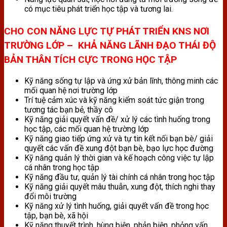
có mục tiêu phát triển học tập và tương lai.
CHO CON NĂNG LỰC TỰ PHÁT TRIỂN KNS NƠI
TRƯỜNG LỚP – KHẢ NĂNG LÃNH ĐẠO THÁI ĐỘ
BẢN THÂN TÍCH CỰC TRONG HỌC TẬP
Kỹ năng sống tự lập và ứng xử bản lĩnh, thông minh các
mối quan hệ nơi trường lớp
Trí tuệ cảm xúc và kỹ năng kiểm soát tức giận trong
tương tác bạn bẻ, thầy cô
Kỹ năng giải quyết vấn đề/ xử lý các tình huống trong
học tập, các mối quan hệ trường lớp
Kỹ năng giao tiếp ứng xử và tự tin kết nối bạn bè/ giải
quyết các vấn đề xung đột bạn bè, bạo lực học đường
Kỹ năng quản lý thời gian và kế hoạch công việc tự lập
cá nhân trong học tập
Kỹ năng đầu tư, quản lý tài chính cá nhân trong học tập
Kỹ năng giải quyết mâu thuẫn, xung đột, thích nghi thay
đổi môi trường
Kỹ năng xử lý tình huống, giải quyết vấn đề trong học
tập, bạn bè, xã hội
Kỹ năng thuyết trình, hùng biện, phản biện, phỏng vấn,