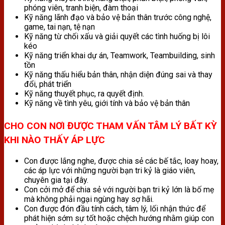
phóng viên, tranh biện, đàm thoại
Kỹ năng lãnh đạo và bảo vệ bản thân trước công nghệ,
game, tai nạn, tệ nạn
Kỹ năng từ chối xấu và giải quyết các tình huống bị lôi
kéo
Kỹ năng triển khai dự án, Teamwork, Teambuilding, sinh
tồn
Kỹ năng thấu hiểu bản thân, nhận diện đúng sai và thay
đổi, phát triển
Kỹ năng thuyết phục, ra quyết định.
Kỹ năng về tình yêu, giới tính và bảo vệ bản thân
CHO CON NƠI ĐƯỢC THAM VẤN TÂM LÝ BẤT KỲ
KHI NÀO THẤY ÁP LỰC
Con được lắng nghe, được chia sẻ các bế tắc, loay hoay,
các áp lực với những người bạn tri kỷ là giáo viên,
chuyên gia tại đây.
Con cởi mở để chia sẻ với người bạn tri kỷ lớn là bố mẹ
mà không phải ngại ngùng hay sợ hãi.
Con được đón đầu tính cách, tâm lý, lối nhận thức để
phát hiện sớm sự tốt hoặc chệch hướng nhằm giúp con