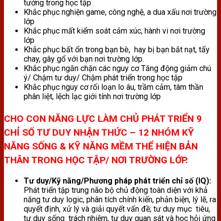
tưởng trong học tập
Khắc phục nghiện game, công nghệ, a dua xấu nơi trường
lớp
Khắc phục mất kiểm soát cảm xúc, hành vi nơi trường
lớp
Khắc phục bất ổn trong bạn bè, hay bị bạn bắt nạt, tẩy
chay, gây gổ với bạn nơi trường lớp.
Khắc phục ngăn chặn các nguy cơ Tăng động giảm chú
ý/ Chậm tư duy/ Chậm phát triển trong học tập
Khắc phục nguy cơ rối loạn lo âu, trầm cảm, tâm thần
phân liệt, lệch lạc giới tính nơi trường lớp
CHO CON NĂNG LỰC LÀM CHỦ PHÁT TRIỂN 9
CHỈ SỐ TƯ DUY NHẬN THỨC – 12 NHÓM KỸ
NĂNG SỐNG & KỸ NĂNG MỀM THỂ HIỆN BẢN
THÂN TRONG HỌC TẬP/ NƠI TRƯỜNG LỚP.
Tư duy/Kỹ năng/Phương pháp phát triển chỉ số (IQ):
Phát triển tập trung não bộ chủ động toàn diện với khả
năng tư duy logic, phân tích chính kiến, phản biện, lý lẽ, ra
quyết định, xử lý và giải quyết vấn đề; tư duy mục tiêu,
tư duy sống trách nhiệm, tư duy quan sát và học hỏi ứng