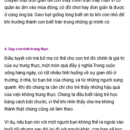
chuyện thật đơn giản để con thấy mình thật may mắn vì có
quần áo ấm vào mùa đông, có đồ chơi hay đơn giản là được
ở cùng ông bà. Gieo hạt giống lòng biết ơn từ khi còn nhỏ để
khi trưởng thành con biết trân trọng những gì mình có.
4. Dạy con tính trung thực
Điều tuyệt vời mà bố mẹ có thể cho con trẻ đó chính là giá trị
của sự trung thực, một món quà đầy ý nghĩa.Trong cuộc
sống hàng ngày, có rất nhiều tình huống về sự gian dối ở
trường, ở nhà, từ bạn bè của chúng, và từ những người xung
quanh. Khi đó chúng ta cần chỉ cho trẻ thấy những hậu quả
của việc không trung thực. Chúng ta đều biết rằng trẻ học
bằng cách bắt chước, vì thế khi nhìn thấy cha mẹ không
thành thật chúng cũng sẽ làm theo .
Ví dụ, nếu bạn nói với một người bạn không thể ra ngoài vào
buổi tối nhưng sau đó lại đi với người khác, con bạn sẽ học