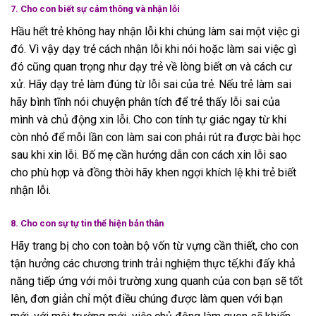
7. Cho con biết sự cảm thông và nhận lỗi
Hầu hết trẻ không hay nhận lỗi khi chúng làm sai một việc gì
đó. Vì vậy dạy trẻ cách nhận lỗi khi nói hoặc làm sai việc gì
đó cũng quan trọng như dạy trẻ về lòng biết ơn và cách cư
xử. Hãy dạy trẻ làm đúng từ lỗi sai của trẻ. Nếu trẻ làm sai
hãy bình tĩnh nói chuyện phân tích để trẻ thấy lỗi sai của
mình và chủ động xin lỗi. Cho con tính tự giác ngay từ khi
còn nhỏ để mỗi lần con làm sai con phải rút ra được bài học
sau khi xin lỗi. Bố mẹ cần hướng dẫn con cách xin lỗi sao
cho phù hợp và đồng thời hãy khen ngợi khích lệ khi trẻ biết
nhận lỗi.
8. Cho con sự tự tin thể hiện bản thân
Hãy trang bị cho con toàn bộ vốn từ vựng cần thiết, cho con
tận hưởng các chương trinh trải nghiệm thực tế,khi đấy khả
năng tiếp ứng với môi trường xung quanh của con bạn sẽ tốt
lên, đơn giản chỉ một điều chúng được làm quen với bạn