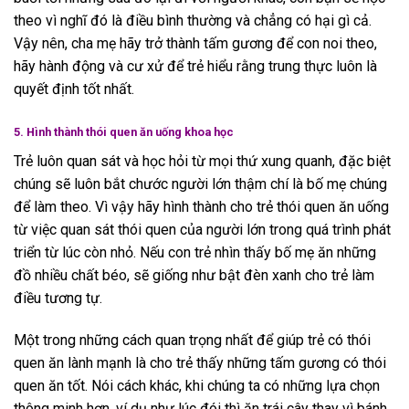
theo vì nghĩ đó là điều bình thường và chẳng có hại gì cả.
Vậy nên, cha mẹ hãy trở thành tấm gương để con noi theo,
hãy hành động và cư xử để trẻ hiểu rằng trung thực luôn là
quyết định tốt nhất.
5. Hình thành thói quen ăn uống khoa học
Trẻ luôn quan sát và học hỏi từ mọi thứ xung quanh, đặc biệt
chúng sẽ luôn bắt chước người lớn thậm chí là bố mẹ chúng
để làm theo. Vì vậy hãy hình thành cho trẻ thói quen ăn uống
từ việc quan sát thói quen của người lớn trong quá trình phát
triển từ lúc còn nhỏ. Nếu con trẻ nhìn thấy bố mẹ ăn những
đồ nhiều chất béo, sẽ giống như bật đèn xanh cho trẻ làm
điều tương tự.
Một trong những cách quan trọng nhất để giúp trẻ có thói
quen ăn lành mạnh là cho trẻ thấy những tấm gương có thói
quen ăn tốt. Nói cách khác, khi chúng ta có những lựa chọn
thông minh hơn, ví dụ như lúc đói thì ăn trái cây thay vì bánh