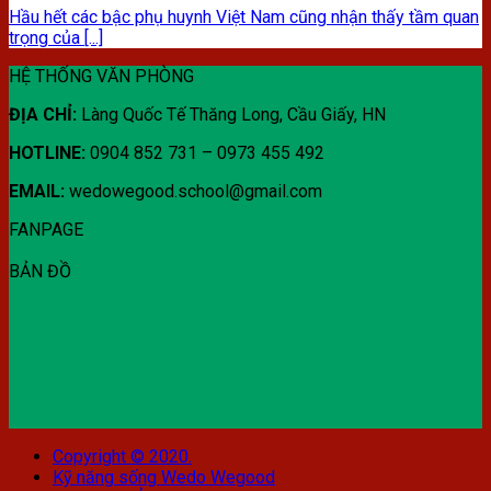
Hầu hết các bậc phụ huynh Việt Nam cũng nhận thấy tầm quan
trọng của [...]
HỆ THỐNG VĂN PHÒNG
ĐỊA CHỈ:
Làng Quốc Tế Thăng Long, Cầu Giấy, HN
HOTLINE:
0904 852 731 – 0973 455 492
EMAIL:
wedowegood.school@gmail.com
FANPAGE
BẢN ĐỒ
Copyright © 2020.
Kỹ năng sống Wedo Wegood