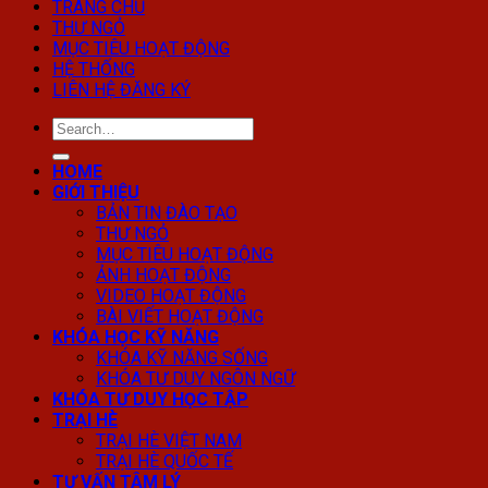
TRANG CHỦ
THƯ NGỎ
MỤC TIÊU HOẠT ĐỘNG
HỆ THỐNG
LIÊN HỆ ĐĂNG KÝ
HOME
GIỚI THIỆU
BẢN TIN ĐÀO TẠO
THƯ NGỎ
MỤC TIÊU HOẠT ĐỘNG
ẢNH HOẠT ĐỘNG
VIDEO HOẠT ĐỘNG
BÀI VIẾT HOẠT ĐỘNG
KHÓA HỌC KỸ NĂNG
KHÓA KỸ NĂNG SỐNG
KHÓA TƯ DUY NGÔN NGỮ
KHÓA TƯ DUY HỌC TẬP
TRẠI HÈ
TRẠI HÈ VIỆT NAM
TRẠI HÈ QUỐC TẾ
TƯ VẤN TÂM LÝ