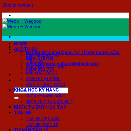
Skip to content
HOME
GIỚI THIỆU
Đường B2, Làng Quốc Tế Thăng Long - Cầu
BẢN TIN ĐÀO TẠO
Giấy - Hà Nội
THƯ NGỎ
wedowegood.school@gmail.com
MỤC TIÊU HOẠT ĐỘNG
0904 852 731
ẢNH HOẠT ĐỘNG
VIDEO HOẠT ĐỘNG
BÀI VIẾT HOẠT ĐỘNG
KHÓA HỌC KỸ NĂNG
KHÓA KỸ NĂNG SỐNG
KHÓA TƯ DUY NGÔN NGỮ
KHÓA TƯ DUY HỌC TẬP
TRẠI HÈ
TRẠI HÈ VIỆT NAM
TRẠI HÈ QUỐC TẾ
TƯ VẤN TÂM LÝ