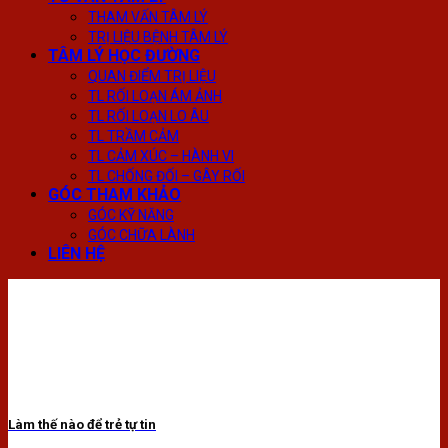
THAM VẤN TÂM LÝ
TRỊ LIỆU BỆNH TÂM LÝ
TÂM LÝ HỌC ĐƯỜNG
QUAN ĐIỂM TRỊ LIỆU
TL RỐI LOẠN ÁM ẢNH
TL RỐI LOẠN LO ÂU
TL TRẦM CẢM
TL CẢM XÚC – HÀNH VI
TL CHỐNG ĐỐI – GÂY RỐI
GÓC THAM KHẢO
GÓC KỸ NĂNG
GÓC CHỮA LÀNH
LIÊN HỆ
Làm thế nào để trẻ tự tin