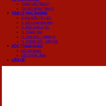
THAM VẤN TÂM LÝ
TRỊ LIỆU BỆNH TÂM LÝ
TÂM LÝ HỌC ĐƯỜNG
QUAN ĐIỂM TRỊ LIỆU
TL RỐI LOẠN ÁM ẢNH
TL RỐI LOẠN LO ÂU
TL TRẦM CẢM
TL CẢM XÚC – HÀNH VI
TL CHỐNG ĐỐI – GÂY RỐI
GÓC THAM KHẢO
GÓC KỸ NĂNG
GÓC CHỮA LÀNH
LIÊN HỆ