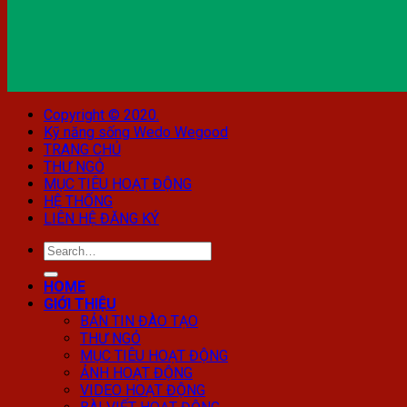
Copyright © 2020.
Kỹ năng sống Wedo Wegood
TRANG CHỦ
THƯ NGỎ
MỤC TIÊU HOẠT ĐỘNG
HỆ THỐNG
LIÊN HỆ ĐĂNG KÝ
HOME
GIỚI THIỆU
BẢN TIN ĐÀO TẠO
THƯ NGỎ
MỤC TIÊU HOẠT ĐỘNG
ẢNH HOẠT ĐỘNG
VIDEO HOẠT ĐỘNG