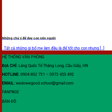
Những chú ý để dạy con nên người
Tất cả những gì bố mẹ làm đều là để tốt cho con nhưng [...]
HỆ THỐNG VĂN PHÒNG
ĐỊA CHỈ:
Làng Quốc Tế Thăng Long, Cầu Giấy, HN
HOTLINE:
0904 852 731 – 0973 455 492
EMAIL:
wedowegood.school@gmail.com
FANPAGE
BẢN ĐỒ