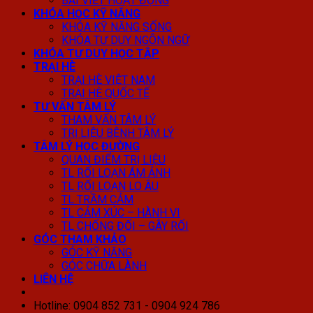
BÀI VIẾT HOẠT ĐỘNG
KHÓA HỌC KỸ NĂNG
KHÓA KỸ NĂNG SỐNG
KHÓA TƯ DUY NGÔN NGỮ
KHÓA TƯ DUY HỌC TẬP
TRẠI HÈ
TRẠI HÈ VIỆT NAM
TRẠI HÈ QUỐC TẾ
TƯ VẤN TÂM LÝ
THAM VẤN TÂM LÝ
TRỊ LIỆU BỆNH TÂM LÝ
TÂM LÝ HỌC ĐƯỜNG
QUAN ĐIỂM TRỊ LIỆU
TL RỐI LOẠN ÁM ẢNH
TL RỐI LOẠN LO ÂU
TL TRẦM CẢM
TL CẢM XÚC – HÀNH VI
TL CHỐNG ĐỐI – GÂY RỐI
GÓC THAM KHẢO
GÓC KỸ NĂNG
GÓC CHỮA LÀNH
LIÊN HỆ
Hotline: 0904 852 731 - 0904 924 786