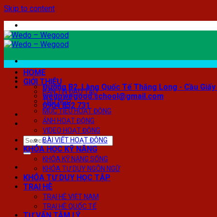
Skip to content
HOME
GIỚI THIỆU
Đường B2, Làng Quốc Tế Thăng Long - Cầu Giấy 
BẢN TIN ĐÀO TẠO
wedowegood.school@gmail.com
THƯ NGỎ
0904 852 731
MỤC TIÊU HOẠT ĐỘNG
ẢNH HOẠT ĐỘNG
VIDEO HOẠT ĐỘNG
BÀI VIẾT HOẠT ĐỘNG
KHÓA HỌC KỸ NĂNG
KHÓA KỸ NĂNG SỐNG
KHÓA TƯ DUY NGÔN NGỮ
KHÓA TƯ DUY HỌC TẬP
TRẠI HÈ
TRẠI HÈ VIỆT NAM
TRẠI HÈ QUỐC TẾ
TƯ VẤN TÂM LÝ