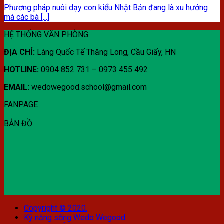
Phương pháp nuôi dạy con kiểu Nhật Bản đang là xu hướng
mà các bà [...]
HỆ THỐNG VĂN PHÒNG
ĐỊA CHỈ:
Làng Quốc Tế Thăng Long, Cầu Giấy, HN
HOTLINE:
0904 852 731 – 0973 455 492
EMAIL:
wedowegood.school@gmail.com
FANPAGE
BẢN ĐỒ
Copyright © 2020.
Kỹ năng sống Wedo Wegood