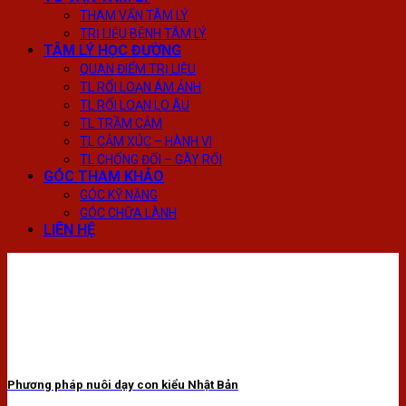
THAM VẤN TÂM LÝ
TRỊ LIỆU BỆNH TÂM LÝ
TÂM LÝ HỌC ĐƯỜNG
QUAN ĐIỂM TRỊ LIỆU
TL RỐI LOẠN ÁM ẢNH
TL RỐI LOẠN LO ÂU
TL TRẦM CẢM
TL CẢM XÚC – HÀNH VI
TL CHỐNG ĐỐI – GÂY RỐI
GÓC THAM KHẢO
GÓC KỸ NĂNG
GÓC CHỮA LÀNH
LIÊN HỆ
Phương pháp nuôi dạy con kiểu Nhật Bản