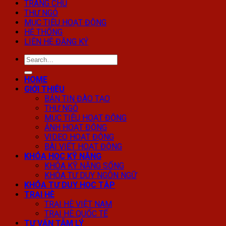
TRANG CHỦ
THƯ NGỎ
MỤC TIÊU HOẠT ĐỘNG
HỆ THỐNG
LIÊN HỆ ĐĂNG KÝ
HOME
GIỚI THIỆU
BẢN TIN ĐÀO TẠO
THƯ NGỎ
MỤC TIÊU HOẠT ĐỘNG
ẢNH HOẠT ĐỘNG
VIDEO HOẠT ĐỘNG
BÀI VIẾT HOẠT ĐỘNG
KHÓA HỌC KỸ NĂNG
KHÓA KỸ NĂNG SỐNG
KHÓA TƯ DUY NGÔN NGỮ
KHÓA TƯ DUY HỌC TẬP
TRẠI HÈ
TRẠI HÈ VIỆT NAM
TRẠI HÈ QUỐC TẾ
TƯ VẤN TÂM LÝ