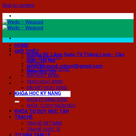
Skip to content
HOME
GIỚI THIỆU
Đường B2, Làng Quốc Tế Thăng Long - Cầu
BẢN TIN ĐÀO TẠO
Giấy - Hà Nội
THƯ NGỎ
wedowegood.school@gmail.com
MỤC TIÊU HOẠT ĐỘNG
0904 852 731
ẢNH HOẠT ĐỘNG
VIDEO HOẠT ĐỘNG
BÀI VIẾT HOẠT ĐỘNG
KHÓA HỌC KỸ NĂNG
KHÓA KỸ NĂNG SỐNG
KHÓA TƯ DUY NGÔN NGỮ
KHÓA TƯ DUY HỌC TẬP
TRẠI HÈ
TRẠI HÈ VIỆT NAM
TRẠI HÈ QUỐC TẾ
TƯ VẤN TÂM LÝ