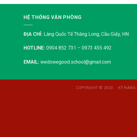
HỆ THỐNG VĂN PHÒNG
ĐỊA CHỈ:
Làng Quốc Tế Thăng Long, Cầu Giấy, HN
HOTLINE:
0904 852 731 – 0973 455 492
EMAIL:
wedowegood.school@gmail.com
COPYRIGHT © 2020.
KỸ NĂNG