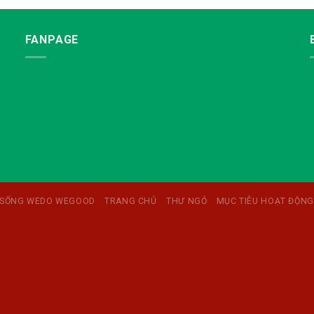
FANPAGE
 SỐNG WEDO WEGOOD
TRANG CHỦ
THƯ NGỎ
MỤC TIÊU HOẠT ĐỘNG