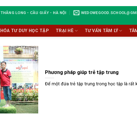
THĂNG LONG - CẦU GIẤY - HÀ NỘI
WEDOWEGOOD.SCHOOL@GM
KHÓA TƯ DUY HỌC TẬP
TRẠI HÈ
TƯ VẤN TÂM LÝ
TÂ
Phương pháp giúp trẻ tập trung
Để một đứa trẻ tập trung trong học tập là rất k