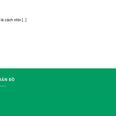
à cách nhìn [...]
BẢN ĐỒ