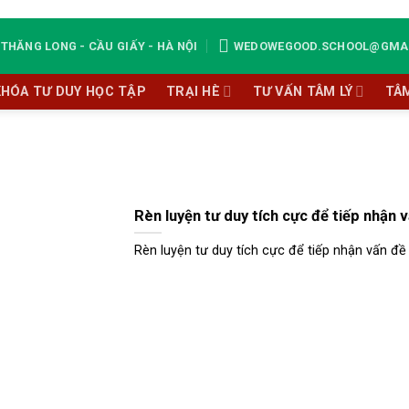
THĂNG LONG - CẦU GIẤY - HÀ NỘI
WEDOWEGOOD.SCHOOL@GMA
KHÓA TƯ DUY HỌC TẬP
TRẠI HÈ
TƯ VẤN TÂM LÝ
TÂ
Rèn luyện tư duy tích cực để tiếp nhận 
Rèn luyện tư duy tích cực để tiếp nhận vấn đề T