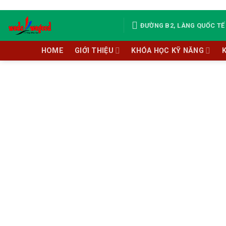
Skip
to
ĐƯỜNG B2, LÀNG QUỐC TẾ 
content
HOME
GIỚI THIỆU
KHÓA HỌC KỸ NĂNG