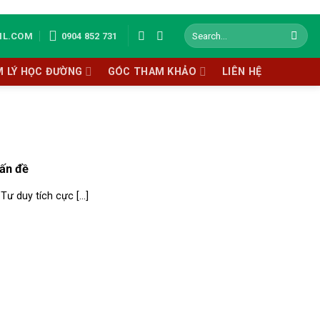
IL.COM
0904 852 731
M LÝ HỌC ĐƯỜNG
GÓC THAM KHẢO
LIÊN HỆ
vấn đề
ư duy tích cực [...]