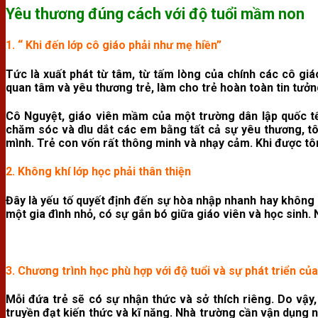
Yêu thương đúng cách với độ tuổi mầm non
1. “ Khi đến lớp cô giáo phải như mẹ hiền”
Tức là xuất phát từ tâm, từ tấm lòng của chính các cô giáo
quan tâm và yêu thương trẻ, làm cho trẻ hoàn toàn tin tưởn
Cô Nguyệt, giáo viên mầm của một trường dân lập quốc tế t
chăm sóc và dìu dắt các em bằng tất cả sự yêu thương, 
mình. Trẻ con vốn rất thông minh và nhạy cảm. Khi được tôn 
2. Không khí lớp học phải thân thiện
Đây là yếu tố quyết định đến sự hòa nhập nhanh hay không 
một gia đình nhỏ, có sự gắn bó giữa giáo viên và học sinh. 
3. Chương trình học phù hợp với độ tuổi và sự phát triển của
Mỗi đứa trẻ sẽ có sự nhận thức và sở thích riêng. Do vậy
truyền đạt kiến thức và kĩ năng. Nhà trường cần vận dụng 