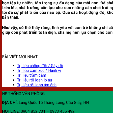
học tập tự nhiên, tôn trọng sự đa dạng của mỗi con. Để ph
trên lớp, nhà trường cần tạo cho con những sân chơi trải 
tối đa sự phát triển của não bộ. Qua các hoạt động đó, kh
bản thân.
Như vậy, có thể thấy rằng, tình yêu với con trẻ không chỉ 
giúp con phát triển toàn diện, cha mẹ nên lựa chọn cho co
BÀI VIẾT MỚI NHẤT
Trị liệu chống đối / Gây rối
Trị liệu cảm xúc / Hành vi
Trị liệu trầm cảm
Trị liệu rối loạn lo âu
Trị liệu rối loạn ám ảnh
HỆ THỐNG VĂN PHÒNG
ĐỊA CHỈ:
Làng Quốc Tế Thăng Long, Cầu Giấy, HN
HOTLINE:
0904 852 731 – 0973 455 492