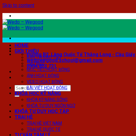
Skip to content
HOME
GIỚI THIỆU
Đường B2, Làng Quốc Tế Thăng Long - Cầu Giấy 
BẢN TIN ĐÀO TẠO
wedowegood.school@gmail.com
THƯ NGỎ
0904 852 731
MỤC TIÊU HOẠT ĐỘNG
ẢNH HOẠT ĐỘNG
VIDEO HOẠT ĐỘNG
BÀI VIẾT HOẠT ĐỘNG
KHÓA HỌC KỸ NĂNG
KHÓA KỸ NĂNG SỐNG
KHÓA TƯ DUY NGÔN NGỮ
KHÓA TƯ DUY HỌC TẬP
TRẠI HÈ
TRẠI HÈ VIỆT NAM
TRẠI HÈ QUỐC TẾ
TƯ VẤN TÂM LÝ