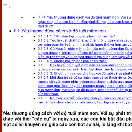
Yêu thương đúng cách với độ tuổi mầm non. Với sự p
ngày xưa, các con khi bắt đầu phải đi học, các con khóc r
đầu đi lớp.
Yêu thương đúng cách với độ tuổi mầm non
1. “ Khi đến lớp cô giáo phải như mẹ hiền”
Tức là xuất phát từ tâm, từ tấm lòng của chính các c
trẻ hoàn toàn tin tưởng thì trẻ sẽ rất hứng thú và hợp tác 
Cô Nguyệt, giáo viên mầm của một trường dân lập quố
sự yêu thương, tôn trọng để cho trẻ cảm nhận được rằng ở 
hiện sự tôn trọng và luôn yêu thích được cùng làm việc với 
2. Không khí lớp học phải thân thiện
Đây là yếu tố quyết định đến sự hòa nhập nhanh ha
giữa giáo viên và học sinh. Nắm bắt được tâm lý đó, giáo vi
3. Chương trình học phù hợp với độ tuổi và sự phát t
Mỗi đứa trẻ sẽ có sự nhận thức và sở thích riêng. D
trường cần vận dụng nhịp nhàng các phương pháp trực quan, 
con trong giai đoạn này, các phương pháp giáo dục cũng cầ
qua tranh ảnh, mô hình, sơ đồ tư duy…kích thích tối đa sự 
của bản thân.
Như vậy, có thể thấy rằng, tình yêu với con trẻ khô
mẹ nên lựa chọn cho con môi trường học tập văn minh, yêu
Yêu thương đúng cách với độ tuổi mầm non. Với sự phát tri
khác với thời “các cụ” ta ngày xưa, các con khi bắt đầu ph
một số lời khuyên để giúp các con bớt sợ hãi, lo lắng khi bắt