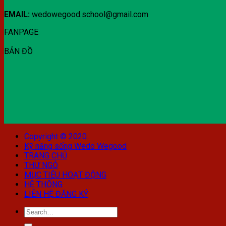
EMAIL:
wedowegood.school@gmail.com
FANPAGE
BẢN ĐỒ
Copyright © 2020.
Kỹ năng sống Wedo Wegood
TRANG CHỦ
THƯ NGỎ
MỤC TIÊU HOẠT ĐỘNG
HỆ THỐNG
LIÊN HỆ ĐĂNG KÝ