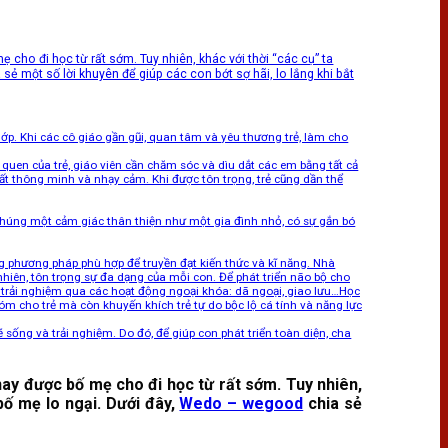
cho đi học từ rất sớm. Tuy nhiên, khác với thời “các cụ” ta
sẻ một số lời khuyên để giúp các con bớt sợ hãi, lo lắng khi bắt
 lớp. Khi các cô giáo gần gũi, quan tâm và yêu thương trẻ, làm cho
i quen của trẻ, giáo viên cần chăm sóc và dìu dắt các em bằng tất cả
t thông minh và nhạy cảm. Khi được tôn trọng, trẻ cũng dần thể
chúng một cảm giác thân thiện như một gia đình nhỏ, có sự gắn bó
ững phương pháp phù hợp để truyền đạt kiến thức và kĩ năng. Nhà
hiên, tôn trọng sự đa dạng của mỗi con. Để phát triển não bộ cho
i trải nghiệm qua các hoạt động ngoại khóa: dã ngoại, giao lưu…Học
óm cho trẻ mà còn khuyến khích trẻ tự do bộc lộ cá tính và năng lực
 sống và trải nghiệm. Do đó, để giúp con phát triển toàn diện, cha
nay được bố mẹ cho đi học từ rất sớm. Tuy nhiên,
bố mẹ lo ngại. Dưới đây,
Wedo – wegood
chia sẻ