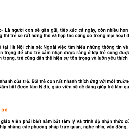
- Là người con sẽ gần gũi, tiếp xúc cả ngày, còn nhiều hơn 
g thì trẻ sẽ rất hứng thú và hợp tác cùng cô trong mọi hoạt 
ại Hà Nội chia sẻ: Ngoài việc tìm hiểu những thông tin về t
tôn trọng để cho trẻ cảm nhận được rằng ở lớp trẻ cũng đ
trọng, trẻ cũng dần thể hiện sự tôn trọng và luôn yêu thích 
nhanh của trẻ. Bởi trẻ con rất nhanh thích ứng với môi trư
Nắm bắt được tâm lý đó, giáo viên sẽ dễ dàng giúp trẻ làm qu
 trẻ
, giáo viên phải biết nắm bắt tâm lý và trình độ nhận thức
nhịp nhàng các phương pháp trực quan, nghe nhìn, vận động,