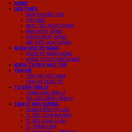
HOME
GIỚI THIỆU
BẢN TIN ĐÀO TẠO
THƯ NGỎ
MỤC TIÊU HOẠT ĐỘNG
ẢNH HOẠT ĐỘNG
VIDEO HOẠT ĐỘNG
BÀI VIẾT HOẠT ĐỘNG
KHÓA HỌC KỸ NĂNG
KHÓA KỸ NĂNG SỐNG
KHÓA TƯ DUY NGÔN NGỮ
KHÓA TƯ DUY HỌC TẬP
TRẠI HÈ
TRẠI HÈ VIỆT NAM
TRẠI HÈ QUỐC TẾ
TƯ VẤN TÂM LÝ
THAM VẤN TÂM LÝ
TRỊ LIỆU BỆNH TÂM LÝ
TÂM LÝ HỌC ĐƯỜNG
QUAN ĐIỂM TRỊ LIỆU
TL RỐI LOẠN ÁM ẢNH
TL RỐI LOẠN LO ÂU
TL TRẦM CẢM