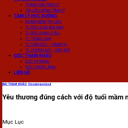
THAM VẤN TÂM LÝ
TRỊ LIỆU BỆNH TÂM LÝ
TÂM LÝ HỌC ĐƯỜNG
QUAN ĐIỂM TRỊ LIỆU
TL RỐI LOẠN ÁM ẢNH
TL RỐI LOẠN LO ÂU
TL TRẦM CẢM
TL CẢM XÚC – HÀNH VI
TL CHỐNG ĐỐI – GÂY RỐI
GÓC THAM KHẢO
GÓC KỸ NĂNG
GÓC CHỮA LÀNH
LIÊN HỆ
BÀI THAM KHẢO
,
Uncategorized
Yêu thương đúng cách với độ tuổi mầm 
Mục Lục