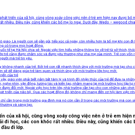
hát triển của xã hội, cùng vòng xoáy công việc nên ở trẻ em hiện nay được bố mẹ 
ất nhiều. Điều này, cũng khiến các bố mẹ lo ngại. Dưới đây, Wedo – wegood chia 
ô giáo- Là người con sẽ gần gũi, tiếp xúc cả ngày, còn nhiều hơn là bố mẹ khi con đi
cùng cô trong mọi hoạt động.
c tế tại Hà Nội chia sẻ: Ngoài việc tìm hiểu những thông tin về trẻ từ sở thích, thó
lớp trẻ cũng được chăm sóc và được yêu thương như cha mẹ của mình. Trẻ con vốn rấ
người mà trẻ tin yêu.
y không nhanh của trẻ. Bởi trẻ con rất nhanh thích ứng với môi trường mà tạo cho 
ên sẽ dễ dàng giúp trẻ làm quen và thích ứng với môi trường lớp học mới.
riển của trẻ
o vậy, giáo viên phải biết nắm bắt tâm lý và trình độ nhận thức của trẻ để đưa ra nh
nghe nhìn, vận động, tương tác và kiến tạo, nhằm mang lại môi trường học tập tự n
n được đổi mới. Ngoài việc học trên lớp, nhà trường cần tạo cho con những sân chơ
phát triển của não bộ. Qua các hoạt động đó, không chỉ mang đến cơ hội làm việc nh
ng chỉ cần trong môi trường gia đình mà nó còn cần ở trong các môi trường mà con sẽ
 thương và sáng tạo.
ển của xã hội, cùng vòng xoáy công việc nên ở trẻ em hiện 
ải đi học, các con khóc rất nhiều. Điều này, cũng khiến các 
 đầu đi lớp.