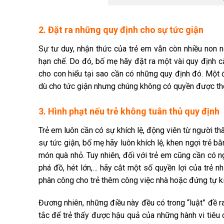
2. Đặt ra những quy định cho sự tức giận
Sự tư duy, nhận thức của trẻ em vẫn còn nhiều non 
hạn chế. Do đó, bố mẹ hãy đặt ra một vài quy định că
cho con hiểu tại sao cần có những quy định đó. Một đ
dù cho tức giận nhưng chúng không có quyền được thô lỗ
3. Hình phạt nếu trẻ không tuân thủ quy định
Trẻ em luôn cần có sự khích lệ, động viên từ người thâ
sự tức giận, bố mẹ hãy luôn khích lệ, khen ngợi trẻ bằ
món quà nhỏ. Tuy nhiên, đối với trẻ em cũng cần có n
phá đồ, hét lớn,… hãy cắt một số quyền lợi của trẻ nh
phân công cho trẻ thêm công việc nhà hoặc đứng tự k
Đương nhiên, những điều này đều có trong “luật” đề ra
tắc để trẻ thấy được hậu quả của những hành vi tiêu 