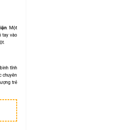
giận
. Một
i tay vào
ột.
bình tĩnh
ác chuyên
tượng trẻ