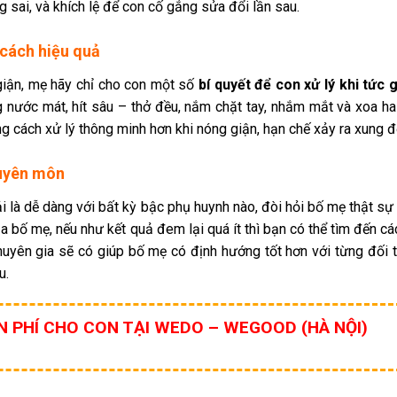
g sai, và khích lệ để con cố gắng sửa đổi lần sau.
t cách hiệu quả
giận, mẹ hãy chỉ cho con một số
bí quyết để con xử lý khi tức 
nước mát, hít sâu – thở đều, nắm chặt tay, nhắm mắt và xoa ha
g cách xử lý thông minh hơn khi nóng giận, hạn chế xảy ra xung đ
huyên môn
 là dễ dàng với bất kỳ bậc phụ huynh nào, đòi hỏi bố mẹ thật sự 
ủa bố mẹ, nếu như kết quả đem lại quá ít thì bạn có thể tìm đến c
huyên gia sẽ có giúp bố mẹ có định hướng tốt hơn với từng đối 
u.
N PHÍ CHO CON TẠI WEDO – WEGOOD (HÀ NỘI)