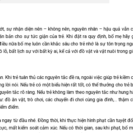
nớt, sự nhận diện nên – không nên, nguyên nhân – hậu quả vẫn c
n bản cho sự tức giận của trẻ. Khi đặt ra quy định, bố mẹ hãy g
iều nữa bố mẹ luôn cần khắc sâu cho trẻ nhớ là sự tôn trọng ng
, bất lịch sự với bất kỳ ai, kể cả với đồ vật và vật nuôi trong gi
n. Khi trẻ tuân thủ các nguyên tắc đề ra, ngoài việc giúp trẻ kiềm
ng lời nói. Nếu trẻ có một biểu hiện rất tốt, có thể thưởng cho trẻ
guyên tắc rõ ràng. Nếu trẻ không làm theo nguyên tắc như hung 
ư: đồ ăn vặt, trò chơi, các chuyến đi chơi cùng gia đình,… thậm c
iểm điểm.
 ngay từ đầu nhé. Đồng thời, khi thực hiện hình phạt cần tuyệt đ
cực, mất kiểm soát cảm xúc. Nếu có thời gian, sau khi phạt, bố 