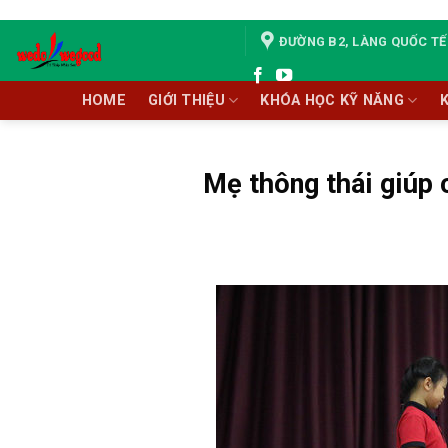
Skip
to
ĐƯỜNG B2, LÀNG QUỐC TẾ 
content
HOME
GIỚI THIỆU
KHÓA HỌC KỸ NĂNG
Mẹ thông thái giúp