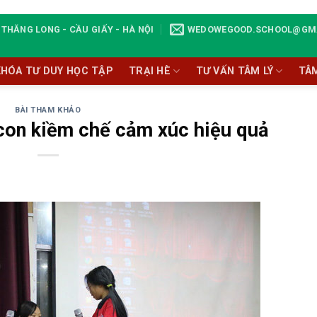
THĂNG LONG - CẦU GIẤY - HÀ NỘI
WEDOWEGOOD.SCHOOL@GM
KHÓA TƯ DUY HỌC TẬP
TRẠI HÈ
TƯ VẤN TÂM LÝ
TÂ
BÀI THAM KHẢO
 con kiềm chế cảm xúc hiệu quả