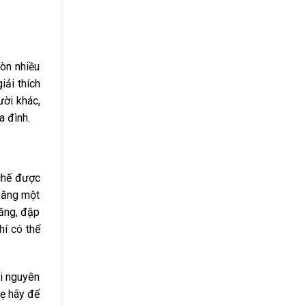
òn nhiều
iải thích
ười khác,
a đình.
 chế được
 bằng một
hăng, đập
hí có thể
ối nguyên
mẹ hãy để