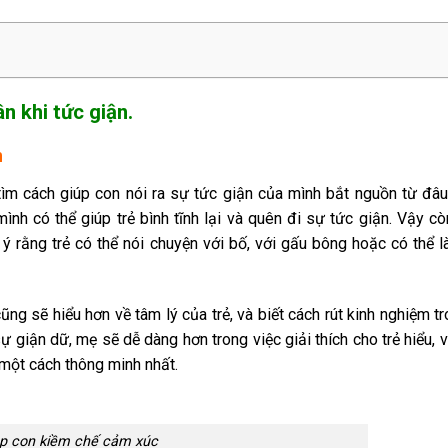
n khi tức giận.
giận
tìm cách giúp con nói ra sự tức giận của mình bắt nguồn từ đâu
ình có thể giúp trẻ bình tĩnh lại và quên đi sự tức giận. Vậy cò
 rằng trẻ có thể nói chuyện với bố, với gấu bông hoặc có thể l
ng sẽ hiểu hơn về tâm lý của trẻ, và biết cách rút kinh nghiệm t
 giận dữ, mẹ sẽ dễ dàng hơn trong việc giải thích cho trẻ hiểu, v
một cách thông minh nhất.
p con kiềm chế cảm xúc