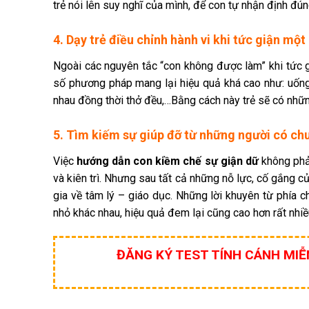
trẻ nói lên suy nghĩ của mình, để con tự nhận định đún
4. Dạy trẻ điều chỉnh hành vi khi tức giận mộ
Ngoài các nguyên tắc “con không được làm” khi tức 
số phương pháp mang lại hiệu quả khá cao như: uống 
nhau đồng thời thở đều,…Bằng cách này trẻ sẽ có nhữn
5. Tìm kiếm sự giúp đỡ từ những người có c
Việc
hướng dẫn con kiềm chế sự giận dữ
không phải
và kiên trì. Nhưng sau tất cả những nỗ lực, cố gắng c
gia về tâm lý – giáo dục. Những lời khuyên từ phía c
nhỏ khác nhau, hiệu quả đem lại cũng cao hơn rất nhiề
ĐĂNG KÝ TEST TÍNH CÁNH MIỄ