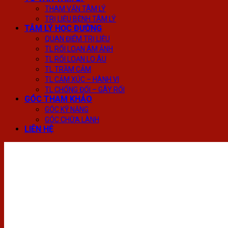
THAM VẤN TÂM LÝ
TRỊ LIỆU BỆNH TÂM LÝ
TÂM LÝ HỌC ĐƯỜNG
QUAN ĐIỂM TRỊ LIỆU
TL RỐI LOẠN ÁM ẢNH
TL RỐI LOẠN LO ÂU
TL TRẦM CẢM
TL CẢM XÚC – HÀNH VI
TL CHỐNG ĐỐI – GÂY RỐI
GÓC THAM KHẢO
GÓC KỸ NĂNG
GÓC CHỮA LÀNH
LIÊN HỆ