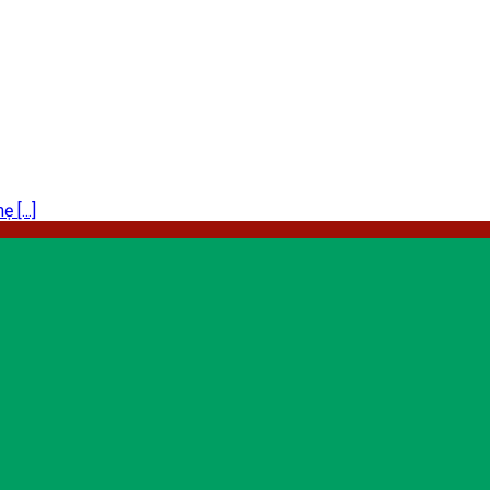
[...]