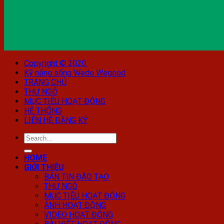
Copyright © 2020.
Kỹ năng sống Wedo Wegood
TRANG CHỦ
THƯ NGỎ
MỤC TIÊU HOẠT ĐỘNG
HỆ THỐNG
LIÊN HỆ ĐĂNG KÝ
HOME
GIỚI THIỆU
BẢN TIN ĐÀO TẠO
THƯ NGỎ
MỤC TIÊU HOẠT ĐỘNG
ẢNH HOẠT ĐỘNG
VIDEO HOẠT ĐỘNG