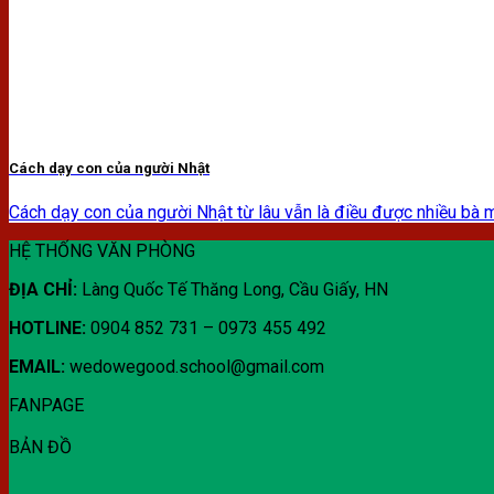
Cách dạy con của người Nhật
Cách dạy con của người Nhật từ lâu vẫn là điều được nhiều bà mẹ 
HỆ THỐNG VĂN PHÒNG
ĐỊA CHỈ:
Làng Quốc Tế Thăng Long, Cầu Giấy, HN
HOTLINE:
0904 852 731 – 0973 455 492
EMAIL:
wedowegood.school@gmail.com
FANPAGE
BẢN ĐỒ