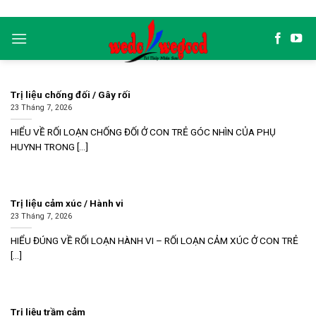
Skip
to
content
Trị liệu chống đối / Gây rối
23 Tháng 7, 2026
HIỂU VỀ RỐI LOẠN CHỐNG ĐỐI Ở CON TRẺ GÓC NHÌN CỦA PHỤ
HUYNH TRONG [...]
Trị liệu cảm xúc / Hành vi
23 Tháng 7, 2026
HIỂU ĐÚNG VỀ RỐI LOẠN HÀNH VI – RỐI LOẠN CẢM XÚC Ở CON TRẺ
[...]
Trị liệu trầm cảm