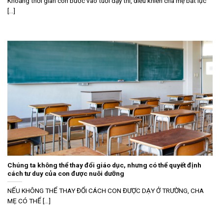
Khoảng thời gian con bước vào tuổi dậy thì, điều khiến cha mẹ bất lực
[...]
Chúng ta không thể thay đổi giáo dục, nhưng có thể quyết định
cách tư duy của con được nuôi dưỡng
NẾU KHÔNG THỂ THAY ĐỔI CÁCH CON ĐƯỢC DẠY Ở TRƯỜNG, CHA
MẸ CÓ THỂ [...]