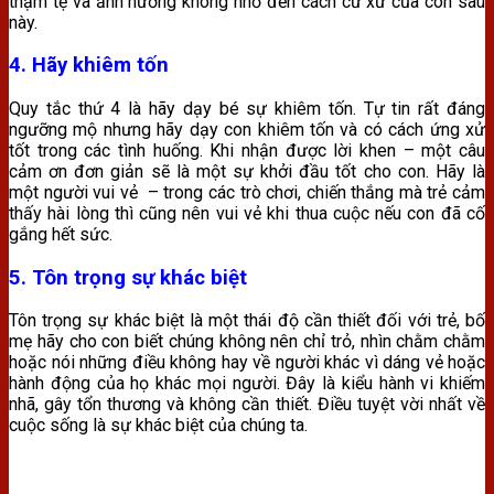
thậm tệ và ảnh hưởng không nhỏ đến cách cư xử của con sau
này.
4. Hãy khiêm tốn
Quy tắc thứ 4 là hãy dạy bé sự khiêm tốn. Tự tin rất đáng
ngưỡng mộ nhưng hãy dạy con khiêm tốn và có cách ứng xử
tốt trong các tình huống. Khi nhận được lời khen – một câu
cảm ơn đơn giản sẽ là một sự khởi đầu tốt cho con. Hãy là
một người vui vẻ – trong các trò chơi, chiến thắng mà trẻ cảm
thấy hài lòng thì cũng nên vui vẻ khi thua cuộc nếu con đã cố
gắng hết sức.
5. Tôn trọng sự khác biệt
Tôn trọng sự khác biệt là một thái độ cần thiết đối với trẻ, bố
mẹ hãy cho con biết chúng không nên chỉ trỏ, nhìn chằm chằm
hoặc nói những điều không hay về người khác vì dáng vẻ hoặc
hành động của họ khác mọi người. Đây là kiểu hành vi khiếm
nhã, gây tổn thương và không cần thiết. Điều tuyệt vời nhất về
cuộc sống là sự khác biệt của chúng ta.