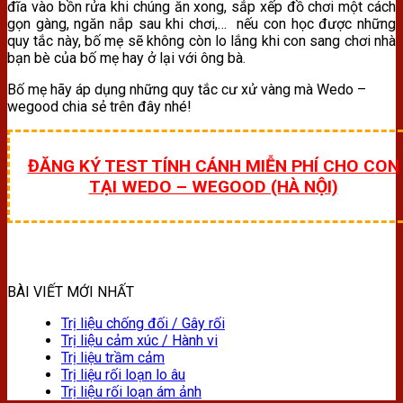
đĩa vào bồn rửa khi chúng ăn xong, sắp xếp đồ chơi một cách
gọn gàng, ngăn nắp sau khi chơi,… nếu con học được những
quy tắc này, bố mẹ sẽ không còn lo lắng khi con sang chơi nhà
bạn bè của bố mẹ hay ở lại với ông bà.
Bố mẹ hãy áp dụng những quy tắc cư xử vàng mà Wedo –
wegood chia sẻ trên đây nhé!
ĐĂNG KÝ TEST TÍNH CÁNH MIỄN PHÍ CHO CON
TẠI WEDO – WEGOOD (HÀ NỘI)
BÀI VIẾT MỚI NHẤT
Trị liệu chống đối / Gây rối
Trị liệu cảm xúc / Hành vi
Trị liệu trầm cảm
Trị liệu rối loạn lo âu
Trị liệu rối loạn ám ảnh