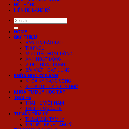
HỆ THỐNG
LIÊN HỆ ĐĂNG KÝ
HOME
GIỚI THIỆU
BẢN TIN ĐÀO TẠO
THƯ NGỎ
MỤC TIÊU HOẠT ĐỘNG
ẢNH HOẠT ĐỘNG
VIDEO HOẠT ĐỘNG
BÀI VIẾT HOẠT ĐỘNG
KHÓA HỌC KỸ NĂNG
KHÓA KỸ NĂNG SỐNG
KHÓA TƯ DUY NGÔN NGỮ
KHÓA TƯ DUY HỌC TẬP
TRẠI HÈ
TRẠI HÈ VIỆT NAM
TRẠI HÈ QUỐC TẾ
TƯ VẤN TÂM LÝ
THAM VẤN TÂM LÝ
TRỊ LIỆU BỆNH TÂM LÝ