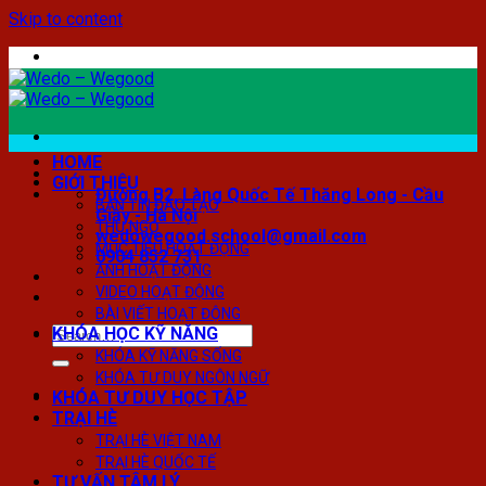
Skip to content
HOME
GIỚI THIỆU
Đường B2, Làng Quốc Tế Thăng Long - Cầu
BẢN TIN ĐÀO TẠO
Giấy - Hà Nội
THƯ NGỎ
wedowegood.school@gmail.com
MỤC TIÊU HOẠT ĐỘNG
0904 852 731
ẢNH HOẠT ĐỘNG
VIDEO HOẠT ĐỘNG
BÀI VIẾT HOẠT ĐỘNG
KHÓA HỌC KỸ NĂNG
KHÓA KỸ NĂNG SỐNG
KHÓA TƯ DUY NGÔN NGỮ
KHÓA TƯ DUY HỌC TẬP
TRẠI HÈ
TRẠI HÈ VIỆT NAM
TRẠI HÈ QUỐC TẾ
TƯ VẤN TÂM LÝ