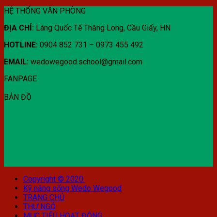
HỆ THỐNG VĂN PHÒNG
ĐỊA CHỈ:
Làng Quốc Tế Thăng Long, Cầu Giấy, HN
HOTLINE:
0904 852 731 – 0973 455 492
EMAIL:
wedowegood.school@gmail.com
FANPAGE
BẢN ĐỒ
Copyright © 2020.
Kỹ năng sống Wedo Wegood
TRANG CHỦ
THƯ NGỎ
MỤC TIÊU HOẠT ĐỘNG