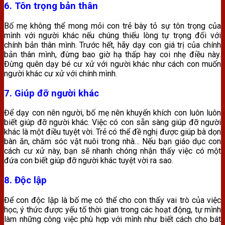
6. Tôn trọng bản thân
Bố mẹ không thể mong mỏi con trẻ bày tỏ sự tôn trọng của
mình với người khác nếu chúng thiếu lòng tự trọng đối với
chính bản thân mình. Trước hết, hãy dạy con giá trị của chính
bản thân mình, đừng bao giờ hạ thấp hay coi nhẹ điều này.
Đừng quên dạy bé cư xử với người khác như cách con muốn
người khác cư xử với chính mình.
7. Giúp đỡ người khác
Để dạy con nên người, bố mẹ nên khuyến khích con luôn luôn
biết giúp đỡ người khác. Việc có con sẵn sàng giúp đỡ người
khác là một điều tuyệt vời. Trẻ có thể đề nghị được giúp bà dọn
bàn ăn, chăm sóc vật nuôi trong nhà… Nếu bạn giáo dục con
cách cư xử này, bạn sẽ nhanh chóng nhận thấy việc có một
đứa con biết giúp đỡ người khác tuyệt vời ra sao.
8. Độc lập
Để con độc lập là bố mẹ có thể cho con thấy vai trò của việc
học, ý thức được yếu tố thời gian trong các hoạt động, tự mình
làm những công việc phù hợp với mình như biết cách cho bát