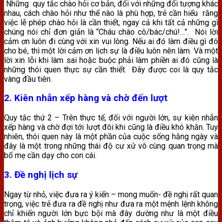
Những quy tắc chào hỏi cơ bản, đối với những đối tượng khác
nhau, cách chào hỏi như thế nào là phù hợp, trẻ cần hiểu rằng
việc lễ phép chào hỏi là cần thiết, ngay cả khi tất cả những gì
chúng nói chỉ đơn giản là “Cháu chào cô/bác/chú!…”. Nói lời
cảm ơn luôn đi cùng với xin vui lòng. Nếu ai đó làm điều gì đó
cho bé, thì một lời cảm ơn lịch sự là điều luôn nên làm. Và một
lời xin lỗi khi làm sai hoặc buộc phải làm phiền ai đó cũng là
những thói quen thực sự cần thiết. Đây được coi là quy tắc
vàng đầu tiên.
2. Kiên nhẫn xếp hàng và chờ đến lượt
Quy tắc thứ 2 – Trên thực tế, đối với người lớn, sự kiên nhẫn
xếp hàng và chờ đợi tới lượt đôi khi cũng là điều khó khăn. Tuy
nhiên, thói quen này là một phần của cuộc sống hằng ngày và
đây là một trong những thái độ cư xử vô cùng quan trọng mà
bố mẹ cần dạy cho con cái.
3. Đề nghị
lịch sự
Ngay từ nhỏ, việc đưa ra ý kiến – mong muốn- đề nghị rất quan
trọng, việc trẻ đưa ra đề nghị như đưa ra một mệnh lệnh không
chỉ khiến người lớn bực bội mà đây dường như là một điều