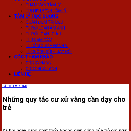
THAM VẤN TÂM LÝ
TRỊ LIỆU BỆNH TÂM LÝ
TÂM LÝ HỌC ĐƯỜNG
QUAN ĐIỂM TRỊ LIỆU
TL RỐI LOẠN ÁM ẢNH
TL RỐI LOẠN LO ÂU
TL TRẦM CẢM
TL CẢM XÚC – HÀNH VI
TL CHỐNG ĐỐI – GÂY RỐI
GÓC THAM KHẢO
GÓC KỸ NĂNG
GÓC CHỮA LÀNH
LIÊN HỆ
BÀI THAM KHẢO
Những quy tắc cư xử vàng cần dạy cho
trẻ
Xã hội ngày càng phát triển, không gian sống của trẻ em ngày