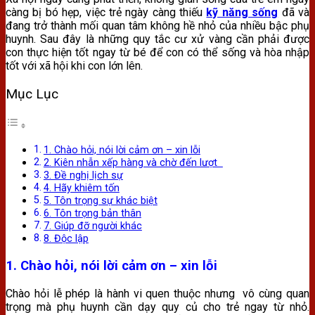
càng bị bó hẹp, việc trẻ ngày càng thiếu
kỹ năng sống
đã và
đang trở thành mối quan tâm không hề nhỏ của nhiều bậc phụ
huynh. Sau đây là những quy tắc cư xử vàng cần phải được
con thực hiện tốt ngay từ bé để con có thể sống và hòa nhập
tốt với xã hội khi con lớn lên.
Mục Lục
1. Chào hỏi, nói lời cảm ơn – xin lỗi
2. Kiên nhẫn xếp hàng và chờ đến lượt
3. Đề nghị lịch sự
4. Hãy khiêm tốn
5. Tôn trọng sự khác biệt
6. Tôn trọng bản thân
7. Giúp đỡ người khác
8. Độc lập
1.
Chào hỏi, nói lời cảm ơn – xin lỗi
Chào hỏi lễ phép là hành vi quen thuộc nhưng vô cùng quan
trọng mà phụ huynh cần dạy quy củ cho trẻ ngay từ nhỏ.