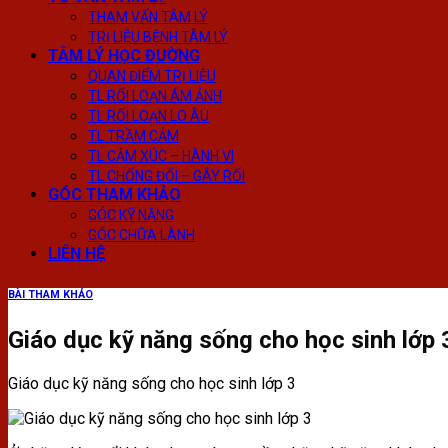
THAM VẤN TÂM LÝ
TRỊ LIỆU BỆNH TÂM LÝ
TÂM LÝ HỌC ĐƯỜNG
QUAN ĐIỂM TRỊ LIỆU
TL RỐI LOẠN ÁM ẢNH
TL RỐI LOẠN LO ÂU
TL TRẦM CẢM
TL CẢM XÚC – HÀNH VI
TL CHỐNG ĐỐI – GÂY RỐI
GÓC THAM KHẢO
GÓC KỸ NĂNG
GÓC CHỮA LÀNH
LIÊN HỆ
BÀI THAM KHẢO
Giáo dục kỹ năng sống cho học sinh lớp 
Giáo dục kỹ năng sống cho học sinh lớp 3