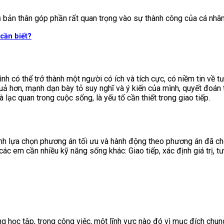
ủ bản thân góp phần rất quan trọng vào sự thành công của cá nhân
cần biết?
mình có thể trở thành một người có ích và tích cực, có niềm tin về 
uả hơn, mạnh dạn bày tỏ suy nghĩ và ý kiến của mình, quyết đoán tr
 lạc quan trong cuộc sống, là yếu tố cần thiết trong giao tiếp.
ịnh lựa chọn phương án tối ưu và hành động theo phương án đã ch
các em cần nhiều kỹ năng sống khác: Giao tiếp, xác định giá trị, t
ng học tập, trong công việc, một lĩnh vực nào đó vì mục đích chung