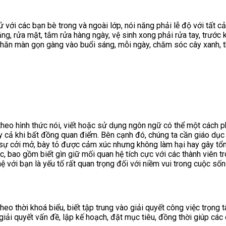
 với các bạn bè trong và ngoài lớp, nói năng phải lễ độ với tất 
ng, rửa mặt, tắm rửa hàng ngày, vệ sinh xong phải rửa tay, trước 
hăn màn gọn gàng vào buổi sáng, mỗi ngày, chăm sóc cây xanh, thâ
 theo hình thức nói, viết hoặc sử dụng ngôn ngữ có thể một cách p
y cả khi bất đồng quan điểm. Bên cạnh đó, chúng ta cần giáo dục 
n sự cởi mở, bày tỏ được cảm xúc nhưng không làm hại hay gây t
, bao gồm biết gìn giữ mối quan hệ tích cực với các thành viên tr
 với bạn là yếu tố rất quan trọng đối với niềm vui trong cuộc sốn
eo thời khoá biểu, biết tập trung vào giải quyết công việc trọng t
c giải quyết vấn đề, lập kế hoạch, đặt mục tiêu, đồng thời giúp c