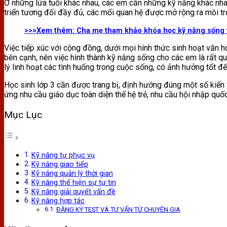
Ở những lứa tuổi khác nhau, các em cần những kỹ năng khác nhau
triển tương đối đầy đủ, các mối quan hệ được mở rộng ra môi t
>>>Xem thêm:
Cha mẹ tham khảo khóa học kỹ năng sống 
Việc tiếp xúc với cộng đồng, dưới mọi hình thức sinh hoạt văn 
bên cạnh, nên việc hình thành kỹ năng sống cho các em là rất qu
lý linh hoạt các tình huống trong cuộc sống, có ảnh hưởng tốt đến
Học sinh lớp 3 cần được trang bị, định hướng đúng một số kiến t
ứng nhu cầu giáo dục toàn diện thế hệ trẻ, nhu cầu hội nhập quốc
Mục Lục
Kỹ năng tự phục vụ
Kỹ năng giao tiếp
Kỹ năng quản lý thời gian
Kỹ năng thể hiện sự tự tin
Kỹ năng giải quyết vấn đề
Kỹ năng hợp tác
ĐĂNG KÝ TEST VÀ TƯ VẤN TỪ CHUYÊN GIA