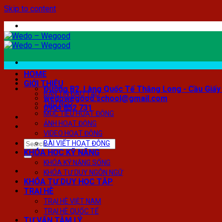
Skip to content
HOME
GIỚI THIỆU
Đường B2, Làng Quốc Tế Thăng Long - Cầu Giấy 
BẢN TIN ĐÀO TẠO
wedowegood.school@gmail.com
THƯ NGỎ
0904 852 731
MỤC TIÊU HOẠT ĐỘNG
ẢNH HOẠT ĐỘNG
VIDEO HOẠT ĐỘNG
BÀI VIẾT HOẠT ĐỘNG
KHÓA HỌC KỸ NĂNG
KHÓA KỸ NĂNG SỐNG
KHÓA TƯ DUY NGÔN NGỮ
KHÓA TƯ DUY HỌC TẬP
TRẠI HÈ
TRẠI HÈ VIỆT NAM
TRẠI HÈ QUỐC TẾ
TƯ VẤN TÂM LÝ