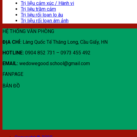
Trị liệu cảm xúc / Hành vi
Trị liệu trầm cảm
Trị liệu rối loạn lo âu
Trị liệu rối loạn ám ảnh
HỆ THỐNG VĂN PHÒNG
ĐỊA CHỈ:
Làng Quốc Tế Thăng Long, Cầu Giấy, HN
HOTLINE:
0904 852 731 – 0973 455 492
EMAIL:
wedowegood.school@gmail.com
FANPAGE
BẢN ĐỒ