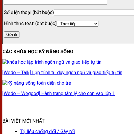
Số điện thoại (bắt buộc)
Hình thức test: (bắt buộc)
CÁC KHÓA HỌC KỸ NĂNG SỐNG
[Wedo – Talk] Lập trình tư duy ngôn ngữ và giao tiếp tự tin
[Wedo – Wegood] Hành trang tâm lý cho con vào lớp 1
BÀI VIẾT MỚI NHẤT
Trị liệu chống đối / Gây rối