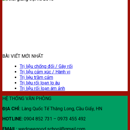
BÀI VIẾT MỚI NHẤT
Trị liệu chống đối / Gây rối
Trị liệu cảm xúc / Hành vi
Trị liệu trầm cảm
Trị liệu rối loạn lo âu
Trị liệu rối loạn ám ảnh
HỆ THỐNG VĂN PHÒNG
ĐỊA CHỈ:
Làng Quốc Tế Thăng Long, Cầu Giấy, HN
HOTLINE:
0904 852 731 – 0973 455 492
EMAIL:
wedowegood.school@gmail.com