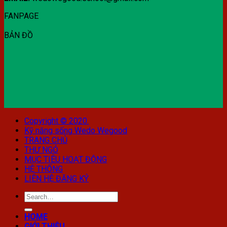
FANPAGE
BẢN ĐỒ
Copyright © 2020.
Kỹ năng sống Wedo Wegood
TRANG CHỦ
THƯ NGỎ
MỤC TIÊU HOẠT ĐỘNG
HỆ THỐNG
LIÊN HỆ ĐĂNG KÝ
HOME
GIỚI THIỆU