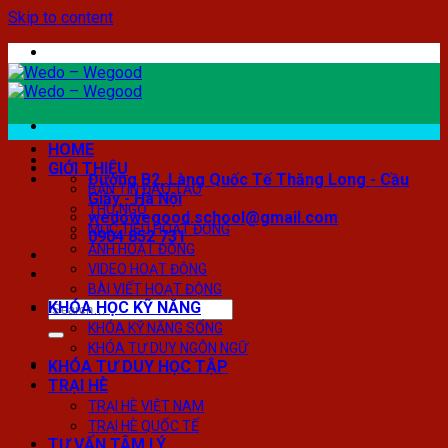
Skip to content
HOME
GIỚI THIỆU
Đường B2, Làng Quốc Tế Thăng Long - Cầu
BẢN TIN ĐÀO TẠO
Giấy - Hà Nội
THƯ NGỎ
wedowegood.school@gmail.com
MỤC TIÊU HOẠT ĐỘNG
0904 852 731
ẢNH HOẠT ĐỘNG
VIDEO HOẠT ĐỘNG
BÀI VIẾT HOẠT ĐỘNG
KHÓA HỌC KỸ NĂNG
KHÓA KỸ NĂNG SỐNG
KHÓA TƯ DUY NGÔN NGỮ
KHÓA TƯ DUY HỌC TẬP
TRẠI HÈ
TRẠI HÈ VIỆT NAM
TRẠI HÈ QUỐC TẾ
TƯ VẤN TÂM LÝ