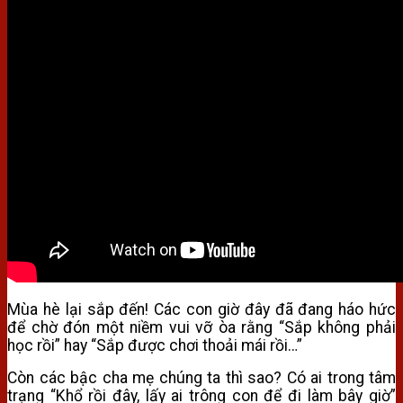
Mùa hè lại sắp đến! Các con giờ đây đã đang háo hức
để chờ đón một niềm vui vỡ òa rằng “Sắp không phải
học rồi” hay “Sắp được chơi thoải mái rồi…”
Còn các bậc cha mẹ chúng ta thì sao? Có ai trong tâm
trạng “Khổ rồi đây, lấy ai trông con để đi làm bây giờ”