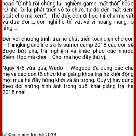
hoặc “Ở nhà rồi chúng lại nghiệm game mất thôi” hoặc
“Ở nhà rồi lại phát triển vô tổ chức, tự do đến mất kiểm
soát cho mà xem”… Thế đấy, con đi học thì cha mẹ vất
vả đưa đón…, con nghỉ hè thì vất vả vì hoang mang, lo
lắng….
Đến với chương trình trại hè phát triển toàn diện cho con
– Thingking and life skills sumer camp 2018 các con sẽ
được bứt phá, trải nghiệm và khắc phục các nhược
điểm. Học mà chơi – Chơi mà học đầy thú vị.
Ngày 4/6 vừa qua, Wedo – Wegood đã cùng các cha
mẹ và các con tổ chức khai giảng khóa trại hè khởi động
một mùa hè đầy hứng khởi và ấn tượng. Quý vị hãy cùng
theo dõi những hình ảnh trong buổi khai giảng trại hè
2018 nhé!