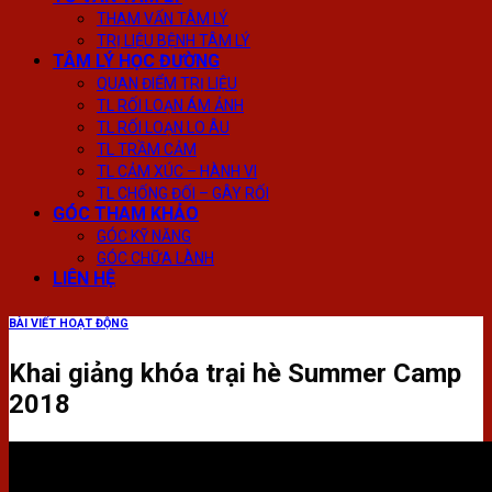
THAM VẤN TÂM LÝ
TRỊ LIỆU BỆNH TÂM LÝ
TÂM LÝ HỌC ĐƯỜNG
QUAN ĐIỂM TRỊ LIỆU
TL RỐI LOẠN ÁM ẢNH
TL RỐI LOẠN LO ÂU
TL TRẦM CẢM
TL CẢM XÚC – HÀNH VI
TL CHỐNG ĐỐI – GÂY RỐI
GÓC THAM KHẢO
GÓC KỸ NĂNG
GÓC CHỮA LÀNH
LIÊN HỆ
BÀI VIẾT HOẠT ĐỘNG
Khai giảng khóa trại hè Summer Camp
2018