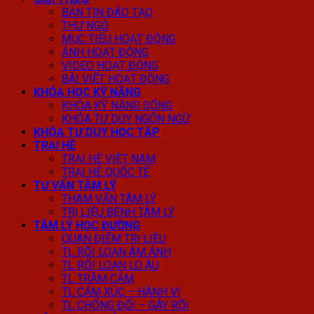
BẢN TIN ĐÀO TẠO
THƯ NGỎ
MỤC TIÊU HOẠT ĐỘNG
ẢNH HOẠT ĐỘNG
VIDEO HOẠT ĐỘNG
BÀI VIẾT HOẠT ĐỘNG
KHÓA HỌC KỸ NĂNG
KHÓA KỸ NĂNG SỐNG
KHÓA TƯ DUY NGÔN NGỮ
KHÓA TƯ DUY HỌC TẬP
TRẠI HÈ
TRẠI HÈ VIỆT NAM
TRẠI HÈ QUỐC TẾ
TƯ VẤN TÂM LÝ
THAM VẤN TÂM LÝ
TRỊ LIỆU BỆNH TÂM LÝ
TÂM LÝ HỌC ĐƯỜNG
QUAN ĐIỂM TRỊ LIỆU
TL RỐI LOẠN ÁM ẢNH
TL RỐI LOẠN LO ÂU
TL TRẦM CẢM
TL CẢM XÚC – HÀNH VI
TL CHỐNG ĐỐI – GÂY RỐI