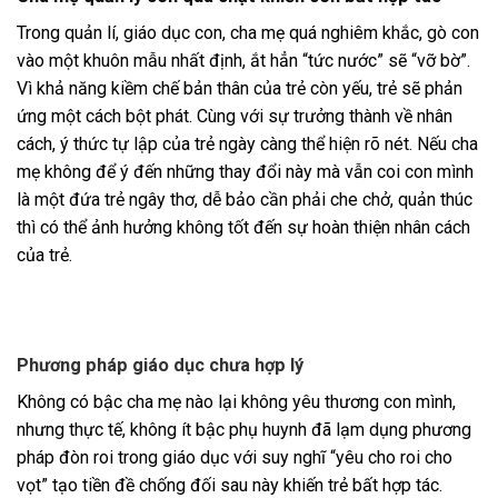
Trong quản lí, giáo dục con, cha mẹ quá nghiêm khắc, gò con
vào một khuôn mẫu nhất định, ắt hẳn “tức nước” sẽ “vỡ bờ”.
Vì khả năng kiềm chế bản thân của trẻ còn yếu, trẻ sẽ phản
ứng một cách bột phát. Cùng với sự trưởng thành về nhân
cách, ý thức tự lập của trẻ ngày càng thể hiện rõ nét. Nếu cha
mẹ không để ý đến những thay đổi này mà vẫn coi con mình
là một đứa trẻ ngây thơ, dễ bảo cần phải che chở, quản thúc
thì có thể ảnh hưởng không tốt đến sự hoàn thiện nhân cách
của trẻ.
Phương pháp giáo dục chưa hợp lý
Không có bậc cha mẹ nào lại không yêu thương con mình,
nhưng thực tế, không ít bậc phụ huynh đã lạm dụng phương
pháp đòn roi trong giáo dục với suy nghĩ “yêu cho roi cho
vọt” tạo tiền đề chống đối sau này khiến trẻ bất hợp tác.