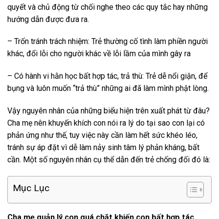
quyết và chủ động từ chối nghe theo các quy tắc hay những
hướng dẫn được đưa ra.
– Trốn tránh trách nhiệm: Trẻ thường cố tình làm phiền người
khác, đổi lỗi cho người khác về lỗi lầm của mình gây ra
– Có hành vi hằn học bất hợp tác, trả thù: Trẻ dễ nổi giận, để
bụng và luôn muốn “trả thù” những ai đã làm mình phật lòng.
Vậy nguyên nhân của những biểu hiện trên xuất phát từ đâu?
Cha mẹ nên khuyến khích con nói ra lý do tại sao con lại có
phản ứng như thế, tuy việc này cần làm hết sức khéo léo,
tránh sự áp đặt vì dễ làm nảy sinh tâm lý phản kháng, bất
cần. Một số nguyên nhân cụ thể dẫn đến trẻ chống đối đó là:
Mục Lục
Cha mẹ quản lý con quá chặt khiến con bất hợp tác