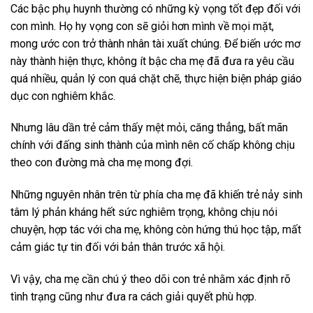
Các bậc phụ huynh thường có những kỳ vọng tốt đẹp đối với
con mình. Họ hy vọng con sẽ giỏi hơn mình về mọi mặt,
mong ước con trở thành nhân tài xuất chúng. Để biến ước mơ
này thành hiện thực, không ít bậc cha mẹ đã đưa ra yêu cầu
quá nhiều, quản lý con quá chặt chẽ, thực hiện biện pháp giáo
dục con nghiêm khắc.
Nhưng lâu dần trẻ cảm thấy mệt mỏi, căng thẳng, bất mãn
chính với đấng sinh thành của mình nên cố chấp không chịu
theo con đường mà cha mẹ mong đợi.
Những nguyên nhân trên từ phía cha mẹ đã khiến trẻ nảy sinh
tâm lý phản kháng hết sức nghiêm trọng, không chịu nói
chuyện, hợp tác với cha mẹ, không còn hứng thú học tập, mất
cảm giác tự tin đối với bản thân trước xã hội.
Vì vậy, cha mẹ cần chú ý theo dõi con trẻ nhằm xác định rõ
tình trạng cũng như đưa ra cách giải quyết phù hợp.