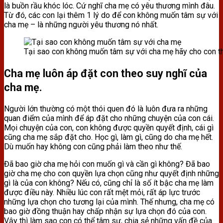
là buồn rầu khóc lóc. Cứ nghĩ cha mẹ có yêu thương mình đâu.
Từ đó, các con lại thêm 1 lý do để con không muốn tâm sự với
cha mẹ – là những người yêu thương nó nhất.
Tại sao con không muốn tâm sự với cha mẹ hãy cho con 
Cha mẹ luôn áp đặt con theo suy nghĩ của
cha mẹ.
Người lớn thường có một thói quen đó là luôn đưa ra những
quan điểm của mình để áp đặt cho những chuyện của con cái.
Mọi chuyện của con, con không được quyền quyết định, cái gì
cũng cha mẹ sắp đặt cho. Học gì, làm gì, cũng do cha mẹ hết.
Dù muốn hay không con cũng phải làm theo như thế.
Đã bao giờ cha mẹ hỏi con muốn gì và cần gì không? Đã bao
giờ cha mẹ cho con quyền lựa chọn cũng như quyết định những
gì là của con không? Nếu có, cũng chỉ là số ít bậc cha mẹ làm
được điều này. Nhiều lúc con rất mệt mỏi, rất áp lực trước
những lựa chọn cho tương lại của mình. Thế nhưng, cha mẹ có
bao giờ đồng thuận hay chấp nhận sự lựa chọn đó của con.
Vậy thì làm sao con có thể tâm sự, chia sẻ những vấn đề của