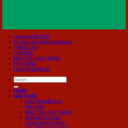
Copyright © 2020.
Kỹ năng sống Wedo Wegood
TRANG CHỦ
THƯ NGỎ
MỤC TIÊU HOẠT ĐỘNG
HỆ THỐNG
LIÊN HỆ ĐĂNG KÝ
HOME
GIỚI THIỆU
BẢN TIN ĐÀO TẠO
THƯ NGỎ
MỤC TIÊU HOẠT ĐỘNG
ẢNH HOẠT ĐỘNG
VIDEO HOẠT ĐỘNG