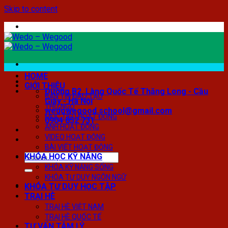
Skip to content
HOME
GIỚI THIỆU
Đường B2, Làng Quốc Tế Thăng Long - Cầu
BẢN TIN ĐÀO TẠO
Giấy - Hà Nội
THƯ NGỎ
wedowegood.school@gmail.com
MỤC TIÊU HOẠT ĐỘNG
0904 852 731
ẢNH HOẠT ĐỘNG
VIDEO HOẠT ĐỘNG
BÀI VIẾT HOẠT ĐỘNG
KHÓA HỌC KỸ NĂNG
KHÓA KỸ NĂNG SỐNG
KHÓA TƯ DUY NGÔN NGỮ
KHÓA TƯ DUY HỌC TẬP
TRẠI HÈ
TRẠI HÈ VIỆT NAM
TRẠI HÈ QUỐC TẾ
TƯ VẤN TÂM LÝ