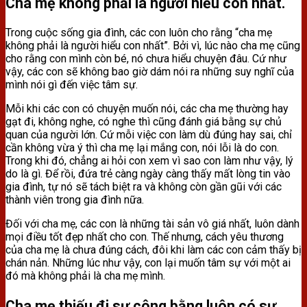
Cha mẹ không phải là người hiểu con nhất.
Trong cuộc sống gia đình, các con luôn cho rằng “cha mẹ
không phải là người hiểu con nhất”. Bởi vì, lúc nào cha mẹ cũng
cho rằng con mình còn bé, nó chưa hiểu chuyện đâu. Cứ như
vậy, các con sẽ không bao giờ dám nói ra những suy nghĩ của
mình nói gì đến việc tâm sự.
Mỗi khi các con có chuyện muốn nói, các cha mẹ thường hay
gạt đi, không nghe, có nghe thì cũng đánh giá bằng sự chủ
quan của người lớn. Cứ mỗi việc con làm dù đúng hay sai, chỉ
cần không vừa ý thì cha mẹ lại mắng con, nói lỗi là do con.
Trong khi đó, chẳng ai hỏi con xem vì sao con làm như vậy, lý
do là gì. Để rồi, đứa trẻ càng ngày càng thấy mất lòng tin vào
gia đình, tự nó sẽ tách biệt ra và không còn gần gũi với các
thành viên trong gia đình nữa.
Đối với cha mẹ, các con là những tài sản vô giá nhất, luôn dành
mọi điều tốt đẹp nhất cho con. Thế nhưng, cách yêu thương
của cha mẹ là chưa đúng cách, đôi khi làm các con cảm thấy bị
chán nản. Những lúc như vậy, con lại muốn tâm sự với một ai
đó mà không phải là cha mẹ mình.
Cha mẹ thiếu đi sự công bằng luôn có sự