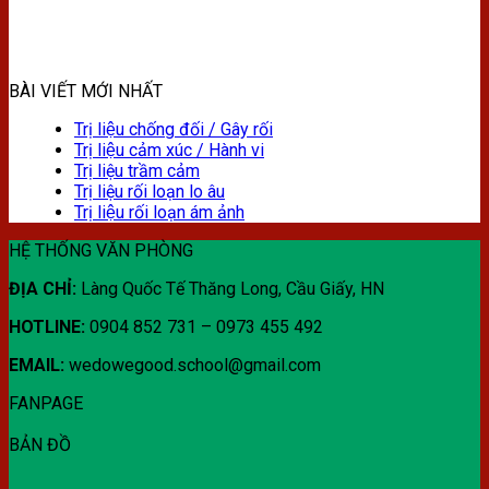
BÀI VIẾT MỚI NHẤT
Trị liệu chống đối / Gây rối
Trị liệu cảm xúc / Hành vi
Trị liệu trầm cảm
Trị liệu rối loạn lo âu
Trị liệu rối loạn ám ảnh
HỆ THỐNG VĂN PHÒNG
ĐỊA CHỈ:
Làng Quốc Tế Thăng Long, Cầu Giấy, HN
HOTLINE:
0904 852 731 – 0973 455 492
EMAIL:
wedowegood.school@gmail.com
FANPAGE
BẢN ĐỒ