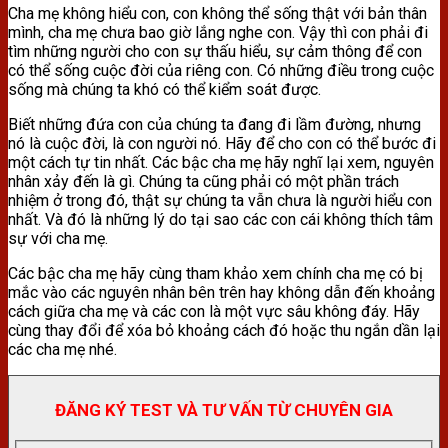
Cha mẹ không hiểu con, con không thể sống thật với bản thân
mình, cha mẹ chưa bao giờ lắng nghe con. Vậy thì con phải đi
tìm những người cho con sự thấu hiểu, sự cảm thông để con
có thể sống cuộc đời của riêng con. Có những điều trong cuộc
sống mà chúng ta khó có thể kiểm soát được.
Biết những đứa con của chúng ta đang đi lầm đường, nhưng
nó là cuộc đời, là con người nó. Hãy để cho con có thể bước đi
một cách tự tin nhất. Các bậc cha mẹ hãy nghĩ lại xem, nguyên
nhân xảy đến là gì. Chúng ta cũng phải có một phần trách
nhiệm ở trong đó, thật sự chúng ta vẫn chưa là người hiểu con
nhất. Và đó là những lý do tại sao các con cái không thích tâm
sự với cha mẹ.
Các bậc cha mẹ hãy cùng tham khảo xem chính cha mẹ có bị
mắc vào các nguyên nhân bên trên hay không dẫn đến khoảng
cách giữa cha mẹ và các con là một vực sâu không đáy. Hãy
cùng thay đổi để xóa bỏ khoảng cách đó hoặc thu ngắn dần lại
các cha mẹ nhé.
ĐĂNG KÝ TEST VÀ TƯ VẤN TỪ CHUYÊN GIA