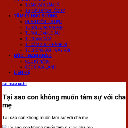
THAM VẤN TÂM LÝ
TRỊ LIỆU BỆNH TÂM LÝ
TÂM LÝ HỌC ĐƯỜNG
QUAN ĐIỂM TRỊ LIỆU
TL RỐI LOẠN ÁM ẢNH
TL RỐI LOẠN LO ÂU
TL TRẦM CẢM
TL CẢM XÚC – HÀNH VI
TL CHỐNG ĐỐI – GÂY RỐI
GÓC THAM KHẢO
GÓC KỸ NĂNG
GÓC CHỮA LÀNH
LIÊN HỆ
BÀI THAM KHẢO
Tại sao con không muốn tâm sự với cha
mẹ
Tại sao con không muốn tâm sự với cha mẹ