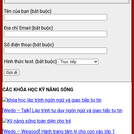
Tên của bạn (bắt buộc)
Địa chỉ Email (bắt buộc)
Số điện thoại (bắt buộc)
Hình thức test: (bắt buộc)
CÁC KHÓA HỌC KỸ NĂNG SỐNG
[Wedo – Talk] Lập trình tư duy ngôn ngữ và giao tiếp tự tin
[Wedo – Wegood] Hành trang tâm lý cho con vào lớp 1