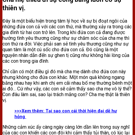
thiên vị.
Đây là một biểu hiện trong tâm lý học về sự bị đoạt ngôi của
những đứa con cả với các con thứ, mà thường xảy ra trong các
gia đình từ hai con trở lên. Trong khi đứa con cả đang được
hưởng tình yêu thương cũng như sự chăm sóc của cha mẹ thì
con thứ ra đời. Việc phải san sẻ tình yêu thương cũng như sự
quan tâm là một cú sốc cho đứa con cả. Đó cũng là một
nguyên nhân dẫn đến sự ghen tị cũng như không hài lòng của
các con trong gia đình.
Chỉ cần có một điều gì đó mà cha mẹ dành cho đứa con này
nhưng không cho đứa con khác. Một món quà không ngang
bằng nhau hay khi anh chị em cãi nhau bố mẹ thường bênh một
ai đó… Cứ như vậy, các con sẽ cảm thấy sao cha mẹ vô lý thế?
Con đâu làm sai, sao lại trách mắng con? Cha mẹ thật là thiên
vị.
>>>Xem thêm:
Tại sao con cái thời hiện đại dễ hư
hỏng
Những cảm xúc ấy càng ngày càng lớn dần lên trong suy nghĩ
của các con khiến các con đôi khi cảm thấy tủi thân, có lúc lại