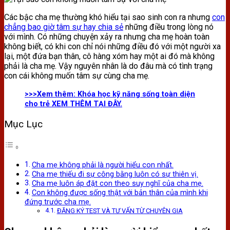
Các bậc cha mẹ thường khó hiểu tại sao sinh con ra nhưng
con
chẳng bao giờ tâm sự hay chia sẻ
những điều trong lòng nó
với mình. Có những chuyện xảy ra nhưng cha mẹ hoàn toàn
không biết, có khi con chỉ nói những điều đó với một người xa
lại, một đứa bạn thân, cô hàng xóm hay một ai đó mà không
phải là cha mẹ. Vậy nguyên nhân là do đâu mà có tình trạng
con cái không muốn tâm sự cùng cha mẹ.
>>>Xem thêm: Kh
óa học kỹ năng sống toàn diện
cho trẻ XEM THÊM TẠI ĐÂY.
Mục Lục
Cha mẹ không phải là người hiểu con nhất.
Cha mẹ thiếu đi sự công bằng luôn có sự thiên vị.
Cha mẹ luôn áp đặt con theo suy nghĩ của cha mẹ.
Con không được sống thật với bản thân của mình khi
đứng trước cha mẹ.
ĐĂNG KÝ TEST VÀ TƯ VẤN TỪ CHUYÊN GIA