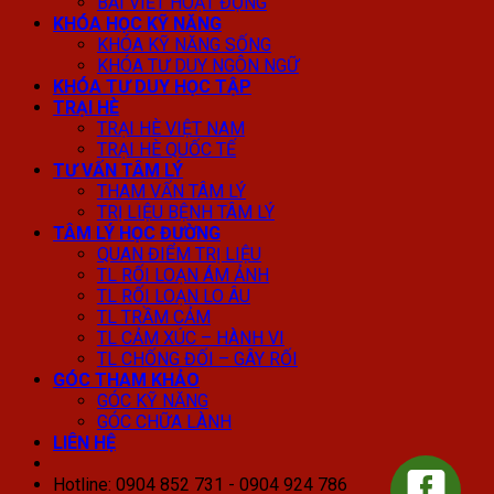
BÀI VIẾT HOẠT ĐỘNG
KHÓA HỌC KỸ NĂNG
KHÓA KỸ NĂNG SỐNG
KHÓA TƯ DUY NGÔN NGỮ
KHÓA TƯ DUY HỌC TẬP
TRẠI HÈ
TRẠI HÈ VIỆT NAM
TRẠI HÈ QUỐC TẾ
TƯ VẤN TÂM LÝ
THAM VẤN TÂM LÝ
TRỊ LIỆU BỆNH TÂM LÝ
TÂM LÝ HỌC ĐƯỜNG
QUAN ĐIỂM TRỊ LIỆU
TL RỐI LOẠN ÁM ẢNH
TL RỐI LOẠN LO ÂU
TL TRẦM CẢM
TL CẢM XÚC – HÀNH VI
TL CHỐNG ĐỐI – GÂY RỐI
GÓC THAM KHẢO
GÓC KỸ NĂNG
GÓC CHỮA LÀNH
LIÊN HỆ
Hotline: 0904 852 731 - 0904 924 786