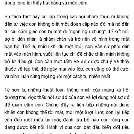
trong lòng lại thấy hụt hẫng và mặc cảm.
Sự tách biệt hay cô lập trong các hội nhóm thực ra không
đến từ việc con không biết một đoạn clip nào đó, mà nó đến
từ cái cảm giác con bị mất đi “ngôn ngữ chung” để kết nối,
sợ bị dán nhãn là nhàm chán và trở nên vô hình trong mắt
bạn bè. Thế là, nhiều khi dù mệt mỏi, con vẫn cứ phải dán
mắt vào màn hình, vuốt liên tục chỉ để chắc chắn mình không
bỏ lỡ điều gì. Con cần một tấm vé để được chú ý và thấy
thuộc về tập thể, để ngày mai vào lớp, con cũng có thể cười
và bình luận cùng mọi người một cách tự nhiên nhất.
Tệ hơn là, những thuật toán thông minh của mạng xã hội
dường như đọc thấu nỗi sợ đó của con và lợi dụng nỗi sợ đó
để giam cầm con. Chúng đẩy ra liên tiếp những nội dung
khiến con không thể rời mắt, mỗi một lượt lướt, con lại tiếp
cận đến một mẩu tin mới, đánh lừa bộ não con rằng con
đang được kết nối. Hành vi của con bắt đầu biến đổi tiêu