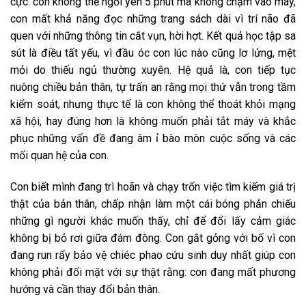
cực: con không thể ngồi yên 5 phút mà không chạm vào máy,
con mất khả năng đọc những trang sách dài vì trí não đã
quen với những thông tin cắt vụn, hời hợt. Kết quả học tập sa
sút là điều tất yếu, vì đầu óc con lúc nào cũng lơ lửng, mệt
mỏi do thiếu ngủ thường xuyên. Hệ quả là, con tiếp tục
nuông chiều bản thân, tự trấn an rằng mọi thứ vẫn trong tầm
kiểm soát, nhưng thực tế là con không thể thoát khỏi mạng
xã hội, hay đúng hơn là không muốn phải tắt máy và khắc
phục những vấn đề đang âm ỉ bào mòn cuộc sống và các
mối quan hệ của con.
Con biết mình đang trì hoãn và chạy trốn việc tìm kiếm giá trị
thật của bản thân, chấp nhận làm một cái bóng phản chiếu
những gì người khác muốn thấy, chỉ để đổi lấy cảm giác
không bị bỏ rơi giữa đám đông. Con gắt gỏng với bố vì con
đang run rẩy bảo vệ chiéc phao cứu sinh duy nhất giúp con
không phải đối mặt với sự thật rằng: con đang mất phương
hướng và cần thay đổi bản thân.