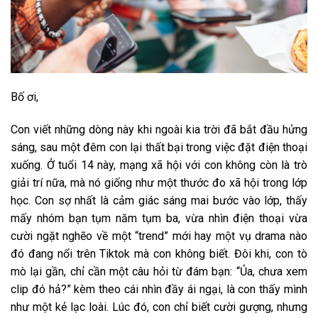
Bố ơi,
Con viết những dòng này khi ngoài kia trời đã bắt đầu hửng
sáng, sau một đêm con lại thất bại trong việc đặt điện thoại
xuống. Ở tuổi 14 này, mạng xã hội với con không còn là trò
giải trí nữa, mà nó giống như một thước đo xã hội trong lớp
học. Con sợ nhất là cảm giác sáng mai bước vào lớp, thấy
mấy nhóm bạn tụm năm tụm ba, vừa nhìn điện thoại vừa
cười ngặt nghẽo về một “trend” mới hay một vụ drama nào
đó đang nổi trên Tiktok mà con không biết. Đôi khi, con tò
mò lại gần, chỉ cần một câu hỏi từ đám bạn: “Ủa, chưa xem
clip đó hả?” kèm theo cái nhìn đầy ái ngại, là con thấy mình
như một kẻ lạc loài. Lúc đó, con chỉ biết cười gượng, nhưng