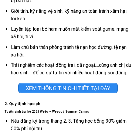
bị bắt nạt..
Giới tính, kỹ năng vệ sinh, kỹ năng an toàn tránh xâm hại,
lôi kéo.
Luyện tập loại bỏ ham muốn mất kiểm soát game, mạng
xã hội, ti vi…
Làm chủ bản thân phòng tránh tệ nạn học đường, tệ nạn
xã hội…
Trải nghiệm các hoạt động trại, dã ngoại….cùng anh chị du
học sinh… để có sự tự tin với nhiều hoạt động sôi động.
XEM THÔNG TIN CHI TIẾT TẠI ĐÂY
2. Quy định học phí
Tuyển sinh trại hè 2021 Wedo – Wegood Summer Camps
Nếu đăng ký trong tháng 2, 3: Tặng học bổng 30% giảm
50% phí nội trú