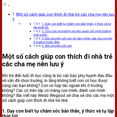
Một số cách giúp con thích đi nhà trẻ các cha mẹ nên lưu
ý
1. Dạy con biết tự chăm sóc bản thân, ý thức và tự
lập thật tốt.
2. Cho con ra trường và làm quen với ngôi trường
mới trước.
3. Nói chuyện với con về cảm nhận của cha mẹ khi
ở trường trước đây.
5. Nói chuyện với con
Một số cách giúp con thích đi nhà trẻ
các cha mẹ nên lưu ý
Khi trẻ đến tuổi đi học cũng là lúc các bậc phụ huynh đau đầu
về vấn đề chọn trường, lo lắng không biết con có học được
cùng các bạn không? Con có hợp tác ngoan khi ở trường
không? Các cô trên lớp có mắng con mình, đánh con mình
không? Bài viết này Wedo Wegood sẽ chia sẻ cho các mẹ một
số cách giúp con thích đi nhà trẻ nhé:
1. Dạy con biết tự chăm sóc bản thân, ý thức và tự lập
thật tốt.