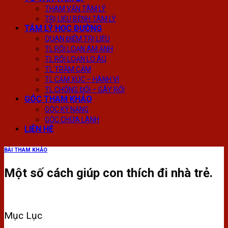
THAM VẤN TÂM LÝ
TRỊ LIỆU BỆNH TÂM LÝ
TÂM LÝ HỌC ĐƯỜNG
QUAN ĐIỂM TRỊ LIỆU
TL RỐI LOẠN ÁM ẢNH
TL RỐI LOẠN LO ÂU
TL TRẦM CẢM
TL CẢM XÚC – HÀNH VI
TL CHỐNG ĐỐI – GÂY RỐI
GÓC THAM KHẢO
GÓC KỸ NĂNG
GÓC CHỮA LÀNH
LIÊN HỆ
BÀI THAM KHẢO
Một số cách giúp con thích đi nhà trẻ.
Mục Lục