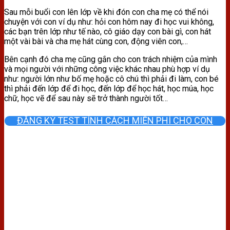
Sau mỗi buổi con lên lớp về khi đón con cha mẹ có thể nói
chuyện với con ví dụ như: hỏi con hôm nay đi học vui không,
các bạn trên lớp như tế nào, cô giáo dạy con bài gì, con hát
một vài bài và cha mẹ hát cùng con, động viên con,…
Bên cạnh đó cha mẹ cũng gắn cho con trách nhiệm của mình
và mọi người với những công việc khác nhau phù hợp ví dụ
như: người lớn như bố mẹ hoặc cô chú thì phải đi làm, con bé
thì phải đến lớp để đi học, đến lớp để học hát, học múa, học
chữ, học vẽ để sau này sẽ trở thành người tốt…
ĐĂNG KÝ TEST TÍNH CÁCH MIỄN PHÍ CHO CON