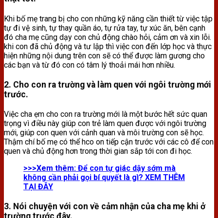
Khi bố mẹ trang bị cho con những kỹ năng cần thiết từ việc tập
tự đi vệ sinh, tự thay quần áo, tự rửa tay, tự xúc ăn, bên cạnh
đó cha mẹ cũng dạy con chủ động chào hỏi, cảm ơn và xin lỗi.
khi con đã chủ động và tư lập thì việc con đến lớp học và thực
hiện những nội dung trên con sẽ có thể được làm gương cho
các bạn và từ đó con có tâm lý thoải mái hơn nhiều.
2. Cho con ra trường và làm quen với ngôi trường mới
trước.
Việc cha ẹm cho con ra trường mới là một bước hết sức quan
trọng vì điều này giúp con trẻ làm quen được với ngôi trường
mới, giúp con quen với cảnh quan và môi trường con sẽ học.
Thậm chí bố mẹ có thể hco on tiếp cận trước với các cô để con
quen và chủ động hơn trong thời gian sắp tới con đi học.
>>>Xem thêm:
Để con tự giác dậy sớm mà
không cần phải gọi bí quyết là gì? XEM THÊM
TẠI ĐÂY
3. Nói chuyện với con về cảm nhận của cha mẹ khi ở
trường trước đây.