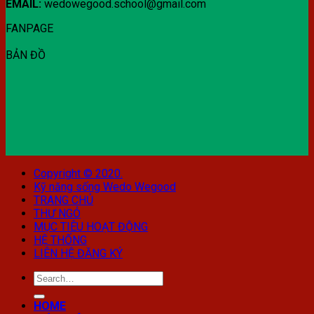
EMAIL:
wedowegood.school@gmail.com
FANPAGE
BẢN ĐỒ
Copyright © 2020.
Kỹ năng sống Wedo Wegood
TRANG CHỦ
THƯ NGỎ
MỤC TIÊU HOẠT ĐỘNG
HỆ THỐNG
LIÊN HỆ ĐĂNG KÝ
HOME