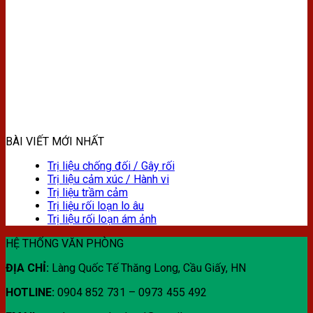
BÀI VIẾT MỚI NHẤT
Trị liệu chống đối / Gây rối
Trị liệu cảm xúc / Hành vi
Trị liệu trầm cảm
Trị liệu rối loạn lo âu
Trị liệu rối loạn ám ảnh
HỆ THỐNG VĂN PHÒNG
ĐỊA CHỈ:
Làng Quốc Tế Thăng Long, Cầu Giấy, HN
HOTLINE:
0904 852 731 – 0973 455 492