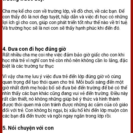
Cha mẹ kể cho con về trường lớp, về đồ chơi, về các bạn. Để
con thấy đó là nơi đẹp tuyệt, hấp dẫn và việc đi học có những
lợi ích gì cho con, giúp con phát triển tốt như thế nào về trí tuệ.
Và trường học sẽ là nơi con sẽ thấy hạnh phúc khi đến đó.
4. Đưa con đi học đúng giờ
Rất nhiều cha mẹ coi nhẹ việc đảm bảo giờ giấc cho con khi
học nhà trẻ vì nghĩ con trẻ còn nhỏ nên không cần lo lắng, đặc
biệt là các trường tư thục
Vì vậy cha mẹ lưu ý việc đưa trẻ đến lớp đúng giờ vô cùng
quan trọng để tạo thói quen cho trẻ. Mỗi buổi sáng đến một
giờ nhất định mẹ hoặc bố sẽ đưa bé đến trường để bé có thể
nhìn thấy các bạn khác cũng đang vui vẻ đến trường. Điều này
rất cần thiết, nó không những giúp bé ý thức và hình thành
được thói quen mà còn tránh được những ác cảm của cô giáo
đối với trẻ. Con không bị ngại, bị xấu hổ khi đến lớp muộn còn
các bạn đã đến trước và ngồi ngay ngắn trong lớp rồi.
5. Nói chuyện với con