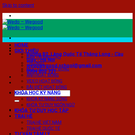
Skip to content
HOME
GIỚI THIỆU
Đường B2, Làng Quốc Tế Thăng Long - Cầu
BẢN TIN ĐÀO TẠO
Giấy - Hà Nội
THƯ NGỎ
wedowegood.school@gmail.com
MỤC TIÊU HOẠT ĐỘNG
0904 852 731
ẢNH HOẠT ĐỘNG
VIDEO HOẠT ĐỘNG
BÀI VIẾT HOẠT ĐỘNG
KHÓA HỌC KỸ NĂNG
KHÓA KỸ NĂNG SỐNG
KHÓA TƯ DUY NGÔN NGỮ
KHÓA TƯ DUY HỌC TẬP
TRẠI HÈ
TRẠI HÈ VIỆT NAM
TRẠI HÈ QUỐC TẾ
TƯ VẤN TÂM LÝ