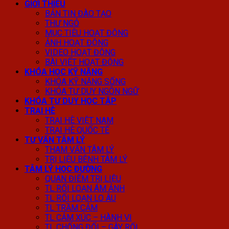
GIỚI THIỆU
BẢN TIN ĐÀO TẠO
THƯ NGỎ
MỤC TIÊU HOẠT ĐỘNG
ẢNH HOẠT ĐỘNG
VIDEO HOẠT ĐỘNG
BÀI VIẾT HOẠT ĐỘNG
KHÓA HỌC KỸ NĂNG
KHÓA KỸ NĂNG SỐNG
KHÓA TƯ DUY NGÔN NGỮ
KHÓA TƯ DUY HỌC TẬP
TRẠI HÈ
TRẠI HÈ VIỆT NAM
TRẠI HÈ QUỐC TẾ
TƯ VẤN TÂM LÝ
THAM VẤN TÂM LÝ
TRỊ LIỆU BỆNH TÂM LÝ
TÂM LÝ HỌC ĐƯỜNG
QUAN ĐIỂM TRỊ LIỆU
TL RỐI LOẠN ÁM ẢNH
TL RỐI LOẠN LO ÂU
TL TRẦM CẢM
TL CẢM XÚC – HÀNH VI
TL CHỐNG ĐỐI – GÂY RỐI