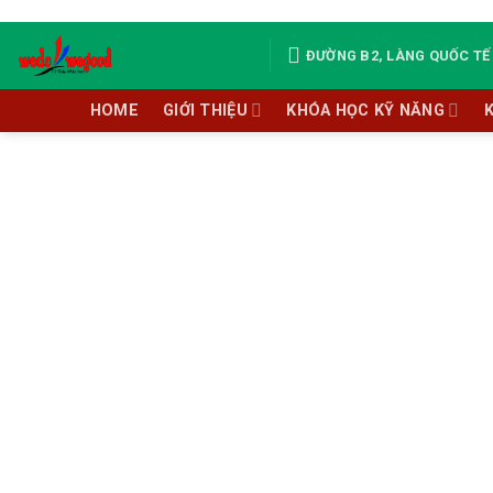
Skip
to
ĐƯỜNG B2, LÀNG QUỐC TẾ 
content
HOME
GIỚI THIỆU
KHÓA HỌC KỸ NĂNG