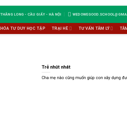
THĂNG LONG - CẦU GIẤY - HÀ NỘI
WEDOWEGOOD.SCHOOL@GMA
KHÓA TƯ DUY HỌC TẬP
TRẠI HÈ
TƯ VẤN TÂM LÝ
TÂ
Trẻ nhút nhát
Cha mẹ nào cũng muốn giúp con xây dựng được