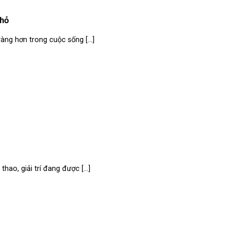
nhỏ
àng hơn trong cuộc sống [...]
ao, giải trí đang được [...]