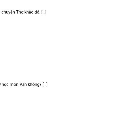
huyện Thợ khắc đá. [...]
học môn Văn không? [...]