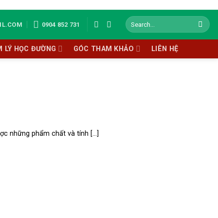
IL.COM
0904 852 731
M LÝ HỌC ĐƯỜNG
GÓC THAM KHẢO
LIÊN HỆ
 những phẩm chất và tính [...]