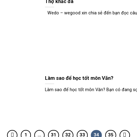
Thợ khắc đá
Wedo – wegood xin chia sẻ đến bạn đọc câu c
Làm sao để học tốt môn Văn?
Làm sao để học tốt môn Văn? Bạn có đang sợ 
1
…
31
32
33
34
35