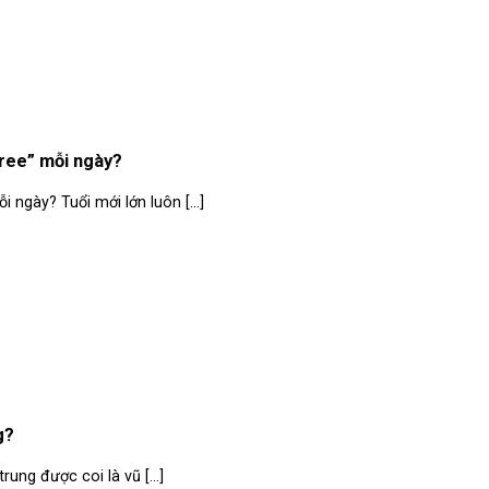
free” mỗi ngày?
 ngày? Tuổi mới lớn luôn [...]
g?
ung được coi là vũ [...]