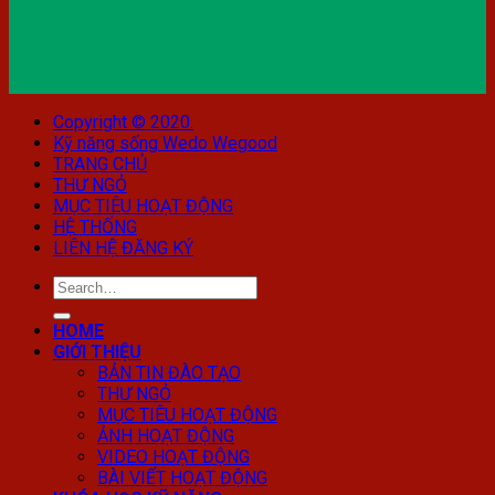
Copyright © 2020.
Kỹ năng sống Wedo Wegood
TRANG CHỦ
THƯ NGỎ
MỤC TIÊU HOẠT ĐỘNG
HỆ THỐNG
LIÊN HỆ ĐĂNG KÝ
HOME
GIỚI THIỆU
BẢN TIN ĐÀO TẠO
THƯ NGỎ
MỤC TIÊU HOẠT ĐỘNG
ẢNH HOẠT ĐỘNG
VIDEO HOẠT ĐỘNG
BÀI VIẾT HOẠT ĐỘNG