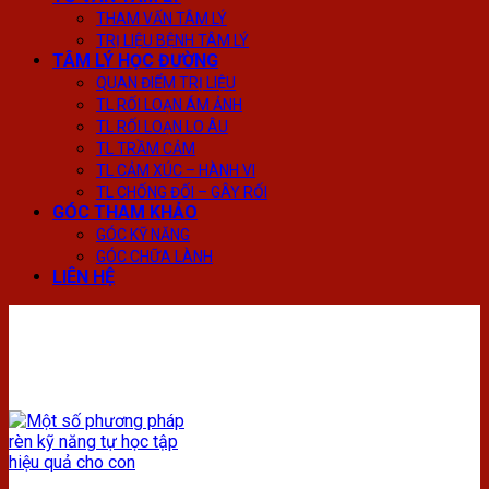
THAM VẤN TÂM LÝ
TRỊ LIỆU BỆNH TÂM LÝ
TÂM LÝ HỌC ĐƯỜNG
QUAN ĐIỂM TRỊ LIỆU
TL RỐI LOẠN ÁM ẢNH
TL RỐI LOẠN LO ÂU
TL TRẦM CẢM
TL CẢM XÚC – HÀNH VI
TL CHỐNG ĐỐI – GÂY RỐI
GÓC THAM KHẢO
GÓC KỸ NĂNG
GÓC CHỮA LÀNH
LIÊN HỆ