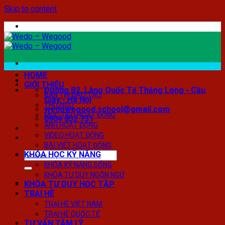
Skip to content
HOME
GIỚI THIỆU
Đường B2, Làng Quốc Tế Thăng Long - Cầu
BẢN TIN ĐÀO TẠO
Giấy - Hà Nội
THƯ NGỎ
wedowegood.school@gmail.com
MỤC TIÊU HOẠT ĐỘNG
0904 852 731
ẢNH HOẠT ĐỘNG
VIDEO HOẠT ĐỘNG
BÀI VIẾT HOẠT ĐỘNG
KHÓA HỌC KỸ NĂNG
KHÓA KỸ NĂNG SỐNG
KHÓA TƯ DUY NGÔN NGỮ
KHÓA TƯ DUY HỌC TẬP
TRẠI HÈ
TRẠI HÈ VIỆT NAM
TRẠI HÈ QUỐC TẾ
TƯ VẤN TÂM LÝ