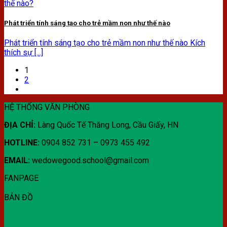
Phát triển tính sáng tạo cho trẻ mầm non như thế nào
Phát triển tính sáng tạo cho trẻ mầm non như thế nào Kích
thích sự [...]
1
2
HỆ THỐNG VĂN PHÒNG
ĐỊA CHỈ:
Làng Quốc Tế Thăng Long, Cầu Giấy, HN
HOTLINE:
0904 852 731 – 0973 455 492
EMAIL:
wedowegood.school@gmail.com
FANPAGE
BẢN ĐỒ