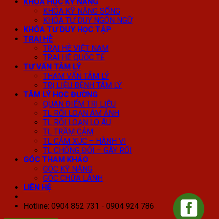
KHÓA HỌC KỸ NĂNG
KHÓA KỸ NĂNG SỐNG
KHÓA TƯ DUY NGÔN NGỮ
KHÓA TƯ DUY HỌC TẬP
TRẠI HÈ
TRẠI HÈ VIỆT NAM
TRẠI HÈ QUỐC TẾ
TƯ VẤN TÂM LÝ
THAM VẤN TÂM LÝ
TRỊ LIỆU BỆNH TÂM LÝ
TÂM LÝ HỌC ĐƯỜNG
QUAN ĐIỂM TRỊ LIỆU
TL RỐI LOẠN ÁM ẢNH
TL RỐI LOẠN LO ÂU
TL TRẦM CẢM
TL CẢM XÚC – HÀNH VI
TL CHỐNG ĐỐI – GÂY RỐI
GÓC THAM KHẢO
GÓC KỸ NĂNG
GÓC CHỮA LÀNH
LIÊN HỆ
Hotline: 0904 852 731 - 0904 924 786